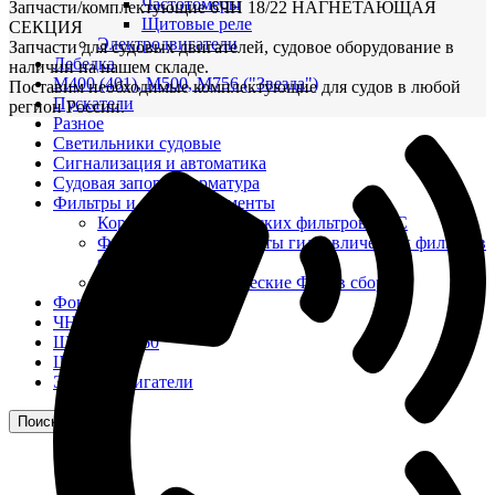
Частотомеры
Запчасти/комплектующие 6ЧН 18/22 НАГНЕТАЮЩАЯ
Щитовые реле
СЕКЦИЯ
Электродвигатели
Запчасти для судовых двигателей, судовое оборудование в
Лебедка
наличии на нашем складе.
М400 (401), М500, М756 ("Звезда")
Поставим необходимые комплектующие для судов в любой
Пускатели
регион России.
Разное
Светильники судовые
Сигнализация и автоматика
Судовая запорная арматура
Фильтры и фильтроэлементы
Корпусы гидравлических фильтров ФГС
Фильтрующие элементы гидравлических фильтров
ФГС
Фильтры гидравлические ФГС в сборе
Фонари
ЧН 25/34
Шкода 6S-160
Шкода-275
Электродвигатели
Поиск