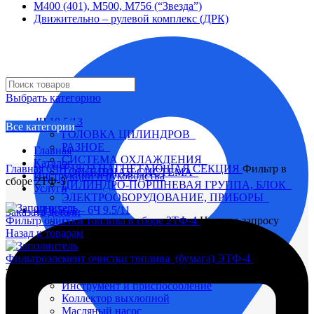
М400 (401), М500, М756 (“Звезда”)
Движительно – рулевой комплекс (ДРК)
Выбрать категорию
4Ч 10,5/13
Все категории
ГОЛОВКА ЦИЛИНДРОВ
РАЗНОЕ
Главная
СИСТЕМА ОХЛАЖДЕНИЯ
Каталог
Главная
6ЧН 18/22
НАГНЕТАЮЩАЯ СЕКЦИЯ
Фильтр в
ТОПЛИВНАЯ СИСТЕМА
Инструкции и руководства
сборе 2ТФ-3
ЦИЛИНДРО-ПОРШНЕВАЯ ГРУППА, БЛОК
Услуги
ЭЛЕКТРООБОРУДОВАНИЕ, ПРИБОРЫ
4Ч 8,5/11 – 6Ч 9.5/11
Заказать детали
Фильтр очистки топлива в сборе 2ТФ-4
Цена по запросу
Вал коленчатый
Назад к товарам
Вал распределительный
Водяной насос
Фильтроэлемент очистки топлива (бумага) ЭТФ-4
Цена по
Глушитель
запросу
Головка цилиндра
Инструмент и приспособление
Коллектор выхлопной
Масляный насос