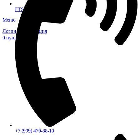
FTS-omsk@mail.ru
Меню
Логин / Регистрация
0
пунктов
0,00
₽
+7 (999) 470-88-10