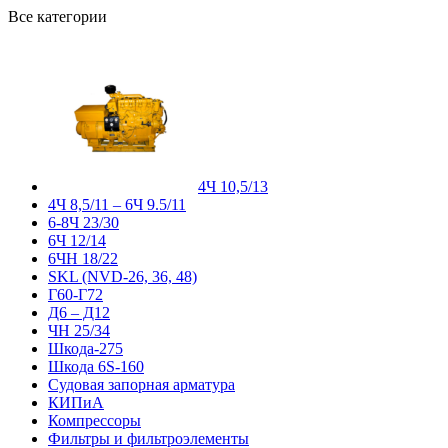
Все категории
4Ч 10,5/13
4Ч 8,5/11 – 6Ч 9.5/11
6-8Ч 23/30
6Ч 12/14
6ЧН 18/22
SKL (NVD-26, 36, 48)
Г60-Г72
Д6 – Д12
ЧН 25/34
Шкода-275
Шкода 6S-160
Судовая запорная арматура
КИПиА
Компрессоры
Фильтры и фильтроэлементы