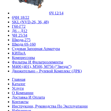
6Ч 12/14
6ЧН 18/22
SKL (NVD-26, 36, 48)
Г60-Г72
Д6 – Д12
ЧН 25/34
Шкода-275
Шкода 6S-160
Судовая Запорная Арматура
КИПиА
Компрессоры
Фильтры И Фильтроэлементы
М400 (401), М500, М756 (“Звезда”)
Движительно – Рулевой Комплекс (ДРК)
Главная
Каталог
Услуги
О Компании
Доставка И Оплата
Контакты
Инструкции, Руководства По Эксплуатации
Избранные