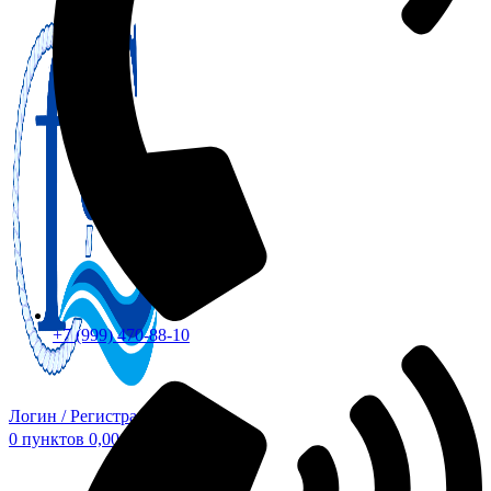
+7 (999) 470-88-10
Логин / Регистрация
0
пунктов
0,00
₽