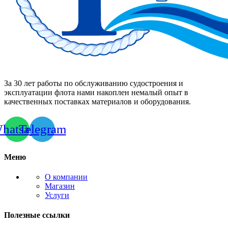
За 30 лет работы по обслуживанию судостроения и
эксплуатации флота нами накоплен немалый опыт в
качественных поставках материалов и оборудования.
hatsapp
Telegram
Меню
О компании
Магазин
Услуги
Полезные ссылки