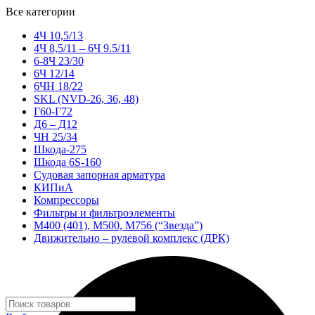
Все категории
4Ч 10,5/13
4Ч 8,5/11 – 6Ч 9.5/11
6-8Ч 23/30
6Ч 12/14
6ЧН 18/22
SKL (NVD-26, 36, 48)
Г60-Г72
Д6 – Д12
ЧН 25/34
Шкода-275
Шкода 6S-160
Судовая запорная арматура
КИПиА
Компрессоры
Фильтры и фильтроэлементы
М400 (401), М500, М756 (“Звезда”)
Движительно – рулевой комплекс (ДРК)