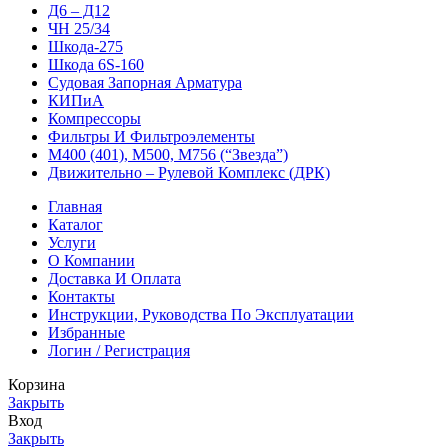
Д6 – Д12
ЧН 25/34
Шкода-275
Шкода 6S-160
Судовая Запорная Арматура
КИПиА
Компрессоры
Фильтры И Фильтроэлементы
М400 (401), М500, М756 (“Звезда”)
Движительно – Рулевой Комплекс (ДРК)
Главная
Каталог
Услуги
О Компании
Доставка И Оплата
Контакты
Инструкции, Руководства По Эксплуатации
Избранные
Логин / Регистрация
Корзина
Закрыть
Вход
Закрыть