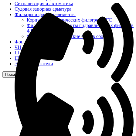
Сигнализация и автоматика
Судовая запорная арматура
Фильтры и фильтроэлементы
Корпусы гидравлических фильтров ФГС
Фильтрующие элементы гидравлических фильтров
ФГС
Фильтры гидравлические ФГС в сборе
Фонари
ЧН 25/34
Шкода 6S-160
Шкода-275
Электродвигатели
Поиск