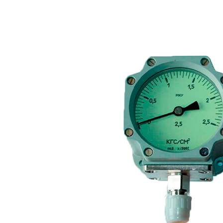
FTS-omsk@mail.ru
Меню
Логин / Регистрация
0
пунктов
0,00
₽