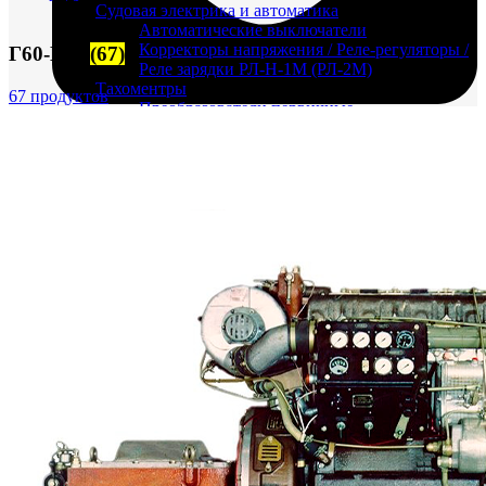
Судовая электрика и автоматика
Автоматические выключатели
Корректоры напряжения / Реле-регуляторы /
Г60-Г72
(67)
Реле зарядки РЛ-Н-1М (РЛ-2М)
Тахоментры
67 продуктов
Преобразователи первичные
(тахогенераторы)
Трансформаторы
Щитовые приборы
FTS-omsk@mail.ru
Ампервольтметры / Вольтамперметры
Амперметры
Ваттметры
Вольтметры
Другие измерительные приборы
Мегаомметры
Омметры
Фазометры
Частотомеры
Щитовые реле
Электродвигатели
Лебедка
М400 (401), М500, М756 ("Звезда")
Пускатели
Разное
Светильники судовые