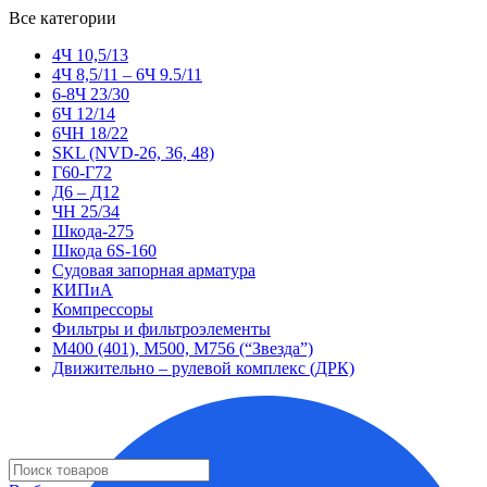
Все категории
4Ч 10,5/13
4Ч 8,5/11 – 6Ч 9.5/11
6-8Ч 23/30
6Ч 12/14
6ЧН 18/22
SKL (NVD-26, 36, 48)
Г60-Г72
Д6 – Д12
ЧН 25/34
Шкода-275
Шкода 6S-160
Судовая запорная арматура
КИПиА
Компрессоры
Фильтры и фильтроэлементы
М400 (401), М500, М756 (“Звезда”)
Движительно – рулевой комплекс (ДРК)