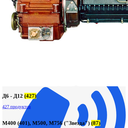
Сигнализация и автоматика
Судовая запорная арматура
Фильтры и фильтроэлементы
Корпусы гидравлических фильтров ФГС
Фильтрующие элементы гидравлических фильтров
ФГС
Фильтры гидравлические ФГС в сборе
Фонари
ЧН 25/34
Шкода 6S-160
Шкода-275
Электродвигатели
Поиск
Д6 - Д12
(427)
427 продуктов
М400 (401), М500, М756 ("Звезда")
(87)