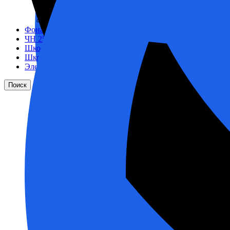
Корпусы гидравлических фильтров ФГС
Фильтрующие элементы гидравлических фильтров
Фильтры гидравлические ФГС в сборе
Фонари
ЧН 25/34
Шкода 6S-160
Шкода-275
Электродвигатели
Поиск