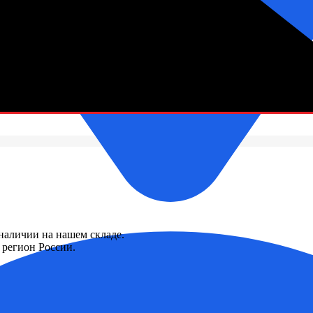
зетки
 наличии на нашем складе.
регион России.