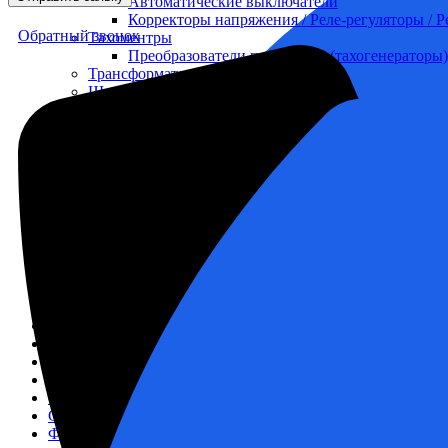
Автоматические выключатели
Корректоры напряжения / Реле-регуляторы / 
Обратный звонок
Тахоментры
Преобразователи первичные (тахогенераторы)
Трансформаторы
Щитовые приборы
Ампервольтметры / Вольтамперметры
Амперметры
Ваттметры
Вольтметры
Другие измерительные приборы
Мегаомметры
Омметры
Фазометры
Частотомеры
Щитовые реле
Электродвигатели
Лебедка
М400 (401), М500, М756 ("Звезда")
Пускатели
Разное
Светильники судовые
Сигнализация и автоматика
Судовая запорная арматура
Фильтры и фильтроэлементы