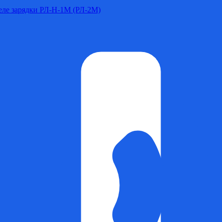
Реле зарядки РЛ-Н-1М (РЛ-2М)