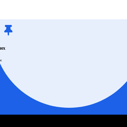
щих
м.