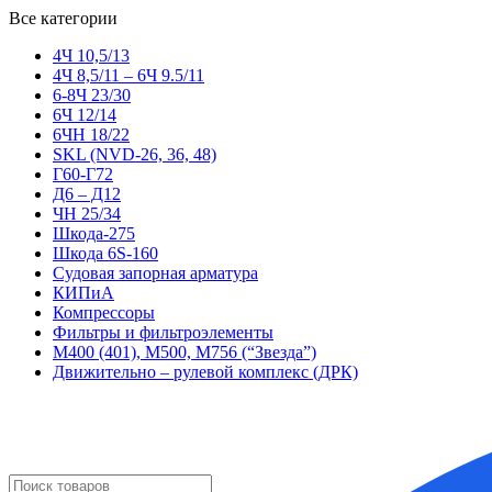
Все категории
4Ч 10,5/13
4Ч 8,5/11 – 6Ч 9.5/11
6-8Ч 23/30
6Ч 12/14
6ЧН 18/22
SKL (NVD-26, 36, 48)
Г60-Г72
Д6 – Д12
ЧН 25/34
Шкода-275
Шкода 6S-160
Судовая запорная арматура
КИПиА
Компрессоры
Фильтры и фильтроэлементы
М400 (401), М500, М756 (“Звезда”)
Движительно – рулевой комплекс (ДРК)