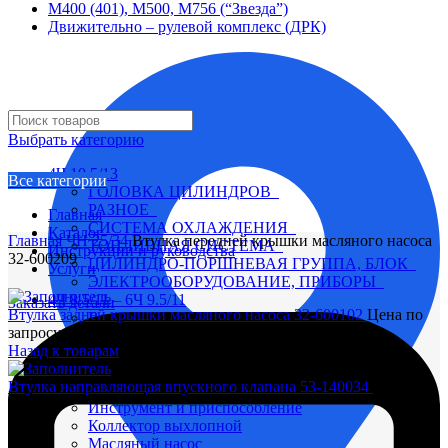
М400 (401), М500, М756 (“Звезда”)
Движительно – рулевой комплекс (ДРК)
Выбрать категорию
4Ч 10,5/13
Все категории
ГОЛОВКА ЦИЛИНДРОВ
РАЗНОЕ
Главная
СИСТЕМА ОХЛАЖДЕНИЯ
Каталог
Главная
ЧН 25/34
Втулка передней крышки масляного насоса
ТОПЛИВНАЯ СИСТЕМА
Инструкции и руководства
32-600209
ЦИЛИНДРО-ПОРШНЕВАЯ ГРУППА, БЛОК
Услуги
ЭЛЕКТРООБОРУДОВАНИЕ, ПРИБОРЫ
4Ч 8,5/11 – 6Ч 9.5/11
Заказать детали
Втулка задней крышки масляного насоса 32-600102
Цена по
Вал коленчатый
запросу
Вал распределительный
Назад к товарам
Водяной насос
Глушитель
Втулка направляющая впускного клапана 53-140034
Цена по
Головка цилиндра
запросу
Инструмент и приспособление
Коллектор выхлопной
Масляный насос