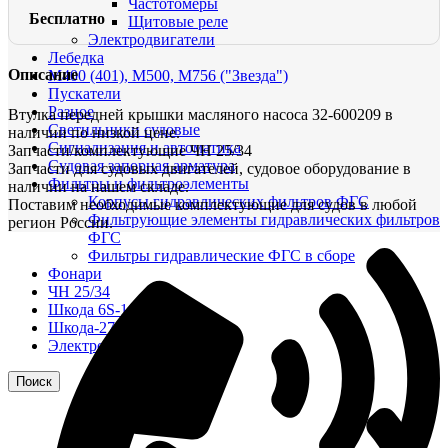
Частотомеры
Бесплатно
Щитовые реле
Электродвигатели
Лебедка
Описание
М400 (401), М500, М756 ("Звезда")
Пускатели
Разное
Втулка передней крышки масляного насоса 32-600209 в
Светильники судовые
наличии по низкой цене.
Сигнализация и автоматика
Запчасти/комплектующие ЧН 25/34
Судовая запорная арматура
Запчасти для судовых двигателей, судовое оборудование в
Фильтры и фильтроэлементы
наличии на нашем складе.
Корпусы гидравлических фильтров ФГС
Поставим необходимые комплектующие для судов в любой
Фильтрующие элементы гидравлических фильтров
регион России.
ФГС
Фильтры гидравлические ФГС в сборе
Фонари
ЧН 25/34
Шкода 6S-160
Шкода-275
Электродвигатели
Поиск