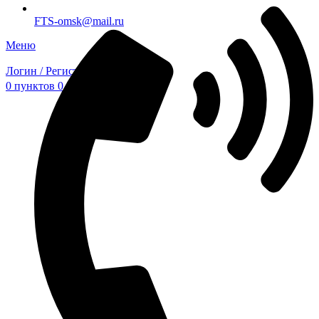
FTS-omsk@mail.ru
Меню
Логин / Регистрация
0
пунктов
0,00
₽