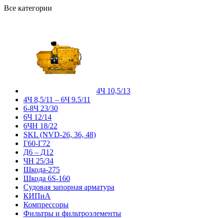
Все категории
4Ч 10,5/13
4Ч 8,5/11 – 6Ч 9.5/11
6-8Ч 23/30
6Ч 12/14
6ЧН 18/22
SKL (NVD-26, 36, 48)
Г60-Г72
Д6 – Д12
ЧН 25/34
Шкода-275
Шкода 6S-160
Судовая запорная арматура
КИПиА
Компрессоры
Фильтры и фильтроэлементы