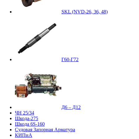
SKL (NVD-26, 36, 48)
Г60-Г72
Д6 – Д12
ЧН 25/34
Шкода-275
Шкода 6S-160
Судовая Запорная Арматура
КИПиА