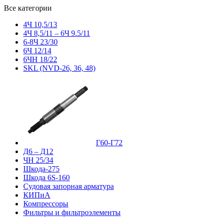
Все категории
4Ч 10,5/13
4Ч 8,5/11 – 6Ч 9.5/11
6-8Ч 23/30
6Ч 12/14
6ЧН 18/22
SKL (NVD-26, 36, 48)
Г60-Г72
Д6 – Д12
ЧН 25/34
Шкода-275
Шкода 6S-160
Судовая запорная арматура
КИПиА
Компрессоры
Фильтры и фильтроэлементы