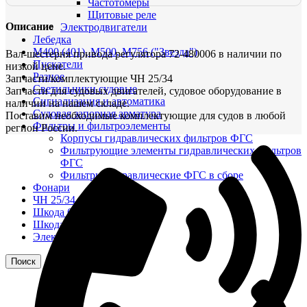
Частотомеры
Щитовые реле
Описание
Электродвигатели
Лебедка
М400 (401), М500, М756 ("Звезда")
Вал-шестерня привода регулятора 72-480006 в наличии по
Пускатели
низкой цене.
Разное
Запчасти/комплектующие ЧН 25/34
Светильники судовые
Запчасти для судовых двигателей, судовое оборудование в
Сигнализация и автоматика
наличии на нашем складе.
Судовая запорная арматура
Поставим необходимые комплектующие для судов в любой
Фильтры и фильтроэлементы
регион России.
Корпусы гидравлических фильтров ФГС
Фильтрующие элементы гидравлических фильтров
ФГС
Фильтры гидравлические ФГС в сборе
Фонари
ЧН 25/34
Шкода 6S-160
Шкода-275
Электродвигатели
Поиск