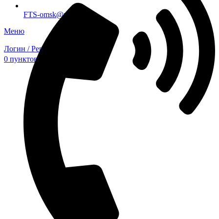
FTS-omsk@mail.ru
Меню
Логин / Регистрация
0
пунктов
0,00
₽