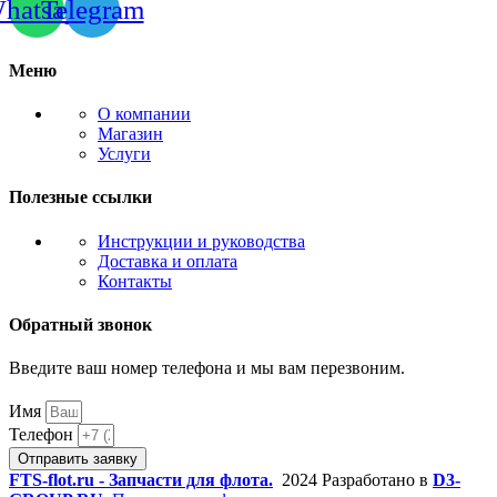
hatsapp
Telegram
Меню
О компании
Магазин
Услуги
Полезные ссылки
Инструкции и руководства
Доставка и оплата
Контакты
Обратный звонок
Введите ваш номер телефона и мы вам перезвоним.
Имя
Телефон
Отправить заявку
FTS-flot.ru - Запчасти для флота.
2024 Разработано в
D3-