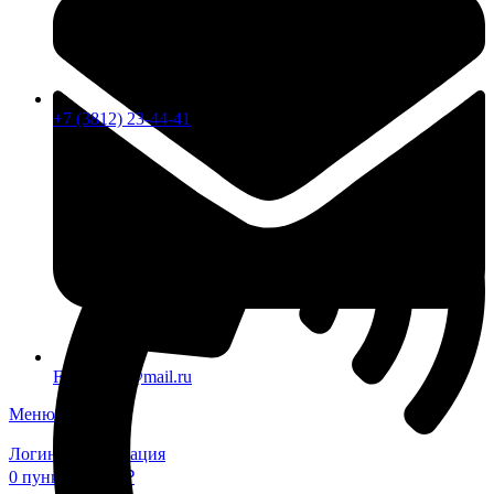
+7 (3812) 23-44-41
FTS-omsk@mail.ru
Меню
Логин / Регистрация
0
пунктов
0,00
₽