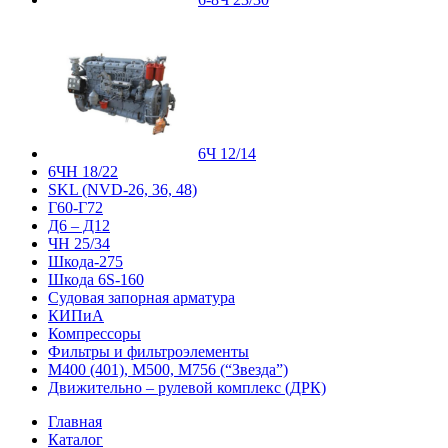
6Ч 12/14
6ЧН 18/22
SKL (NVD-26, 36, 48)
Г60-Г72
Д6 – Д12
ЧН 25/34
Шкода-275
Шкода 6S-160
Судовая запорная арматура
КИПиА
Компрессоры
Фильтры и фильтроэлементы
М400 (401), М500, М756 (“Звезда”)
Движительно – рулевой комплекс (ДРК)
Главная
Каталог