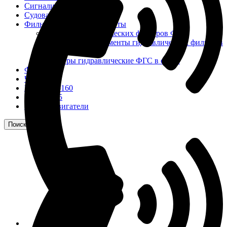
Сигнализация и автоматика
Судовая запорная арматура
Фильтры и фильтроэлементы
Корпусы гидравлических фильтров ФГС
Фильтрующие элементы гидравлических фильтров
ФГС
Фильтры гидравлические ФГС в сборе
Фонари
ЧН 25/34
Шкода 6S-160
Шкода-275
Электродвигатели
Поиск