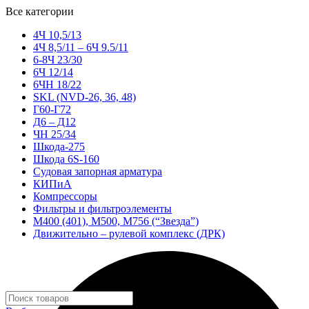
Все категории
4Ч 10,5/13
4Ч 8,5/11 – 6Ч 9.5/11
6-8Ч 23/30
6Ч 12/14
6ЧН 18/22
SKL (NVD-26, 36, 48)
Г60-Г72
Д6 – Д12
ЧН 25/34
Шкода-275
Шкода 6S-160
Судовая запорная арматура
КИПиА
Компрессоры
Фильтры и фильтроэлементы
М400 (401), М500, М756 (“Звезда”)
Движительно – рулевой комплекс (ДРК)