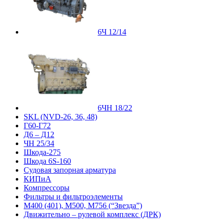
6Ч 12/14
6ЧН 18/22
SKL (NVD-26, 36, 48)
Г60-Г72
Д6 – Д12
ЧН 25/34
Шкода-275
Шкода 6S-160
Судовая запорная арматура
КИПиА
Компрессоры
Фильтры и фильтроэлементы
М400 (401), М500, М756 (“Звезда”)
Движительно – рулевой комплекс (ДРК)