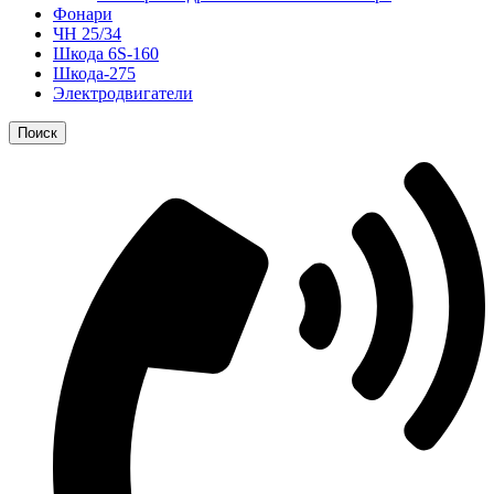
Фонари
ЧН 25/34
Шкода 6S-160
Шкода-275
Электродвигатели
Поиск