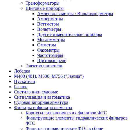
Трансформаторы
Щитовые приборы
Ампервольтметры / Вольтамперметры
Амперметры
Ваттметры
Вольтметры
Другие измерительные приборы
Мегаомметры
Омметры
Фазометры
Частотомеры
Щитовые реле
Электродвигатели
Лебедка
М400 (401), М500, М756 ("Звезда")
Пускатели
Разное
Светильники судовые
Сигнализация и автоматика
Судовая запорная арматура
Фильтры и фильтроэлементы
Корпусы гидравлических фильтров ФГС
Фильтрующие элементы гидравлических фильтров
ФГС
Фильтры гидравлические ФГС в сборе