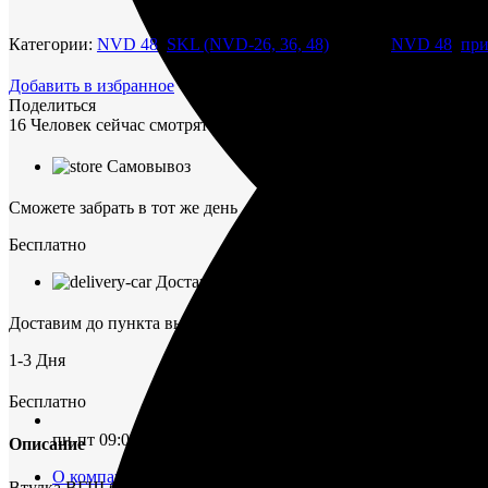
ВГШ
бронза
Категории:
NVD 48
,
SKL (NVD-26, 36, 48)
Метки:
NVD 48
,
при
832-
08013
Добавить в избранное
Поделиться
16
Человек сейчас смотрят этот товар!
Самовывоз
Сможете забрать в тот же день
Бесплатно
Доставка ТК
Доставим до пункта выдачи в г. Омск
1-3 Дня
Бесплатно
пн-пт 09:00–17:00 (UTC+6)
Описание
О компании
Втулка ВГШ бронза 832-08013 в наличии по низкой цене.