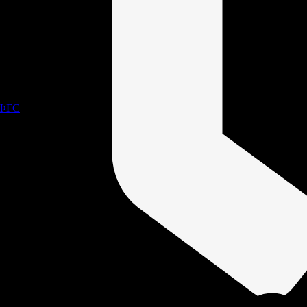
оварам.
 ФГС