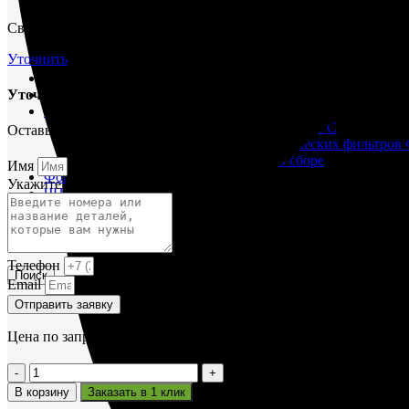
М400 (401), М500, М756 ("Звезда")
Свяжитесь с нами через форму и мы проконсультируем вас по т
Пускатели
Разное
Уточнить
Светильники судовые
Сигнализация и автоматика
Уточнить срок поставки
Судовая запорная арматура
Фильтры и фильтроэлементы
Корпусы гидравлических фильтров ФГС
Оставьте заявку и мы вам поможем.
Фильтрующие элементы гидравлических фильтров
Фильтры гидравлические ФГС в сборе
Имя
Фонари
Укажите название или номера деталей
ЧН 25/34
Шкода 6S-160
Шкода-275
Электродвигатели
Телефон
Поиск
Email
Отправить заявку
Цена по запросу
Количество
товара
В корзину
Заказать в 1 клик
Втулка