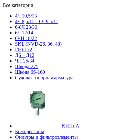
Все категории
4Ч 10,5/13
4Ч 8,5/11 – 6Ч 9.5/11
6-8Ч 23/30
6Ч 12/14
6ЧН 18/22
SKL (NVD-26, 36, 48)
Г60-Г72
Д6 – Д12
ЧН 25/34
Шкода-275
Шкода 6S-160
Судовая запорная арматура
КИПиА
Компрессоры
Фильтры и фильтроэлементы