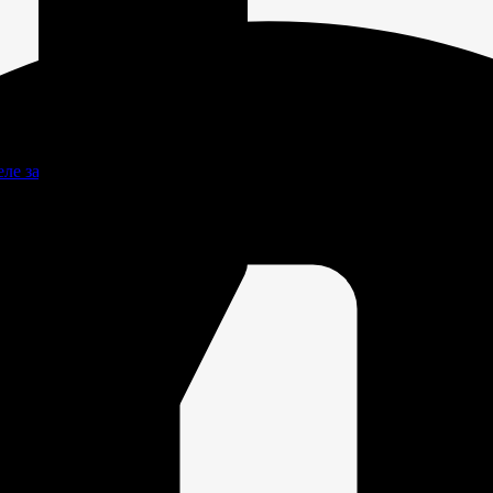
Реле зарядки РЛ-Н-1М (РЛ-2М)