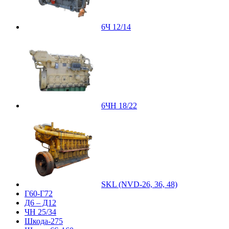
6Ч 12/14
6ЧН 18/22
SKL (NVD-26, 36, 48)
Г60-Г72
Д6 – Д12
ЧН 25/34
Шкода-275