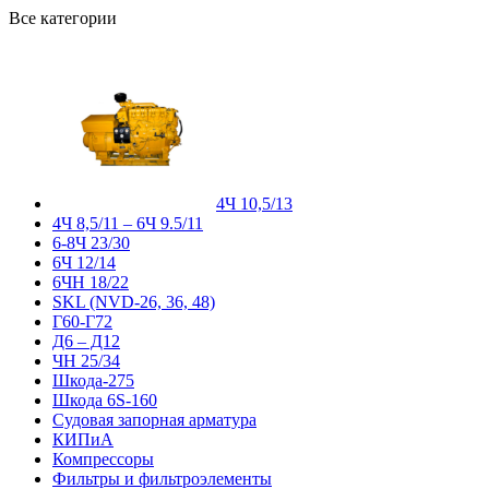
Все категории
4Ч 10,5/13
4Ч 8,5/11 – 6Ч 9.5/11
6-8Ч 23/30
6Ч 12/14
6ЧН 18/22
SKL (NVD-26, 36, 48)
Г60-Г72
Д6 – Д12
ЧН 25/34
Шкода-275
Шкода 6S-160
Судовая запорная арматура
КИПиА
Компрессоры
Фильтры и фильтроэлементы