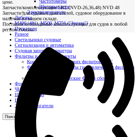
Частотомеры
цене.
Щитовые реле
Запчасти/комплектующие SKL (NVD-26,36,48) NVD 48
Электродвигатели
Запчасти для судовых двигателей, судовое оборудование в
Лебедка
наличии на нашем складе.
М400 (401), М500, М756 ("Звезда")
Поставим необходимые комплектующие для судов в любой
Пускатели
регион России.
Разное
Светильники судовые
Сигнализация и автоматика
Судовая запорная арматура
Фильтры и фильтроэлементы
Корпусы гидравлических фильтров ФГС
Фильтрующие элементы гидравлических фильтров
ФГС
Фильтры гидравлические ФГС в сборе
Фонари
ЧН 25/34
Шкода 6S-160
Шкода-275
Электродвигатели
Поиск