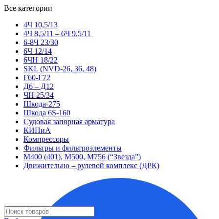
Все категории
4Ч 10,5/13
4Ч 8,5/11 – 6Ч 9.5/11
6-8Ч 23/30
6Ч 12/14
6ЧН 18/22
SKL (NVD-26, 36, 48)
Г60-Г72
Д6 – Д12
ЧН 25/34
Шкода-275
Шкода 6S-160
Судовая запорная арматура
КИПиА
Компрессоры
Фильтры и фильтроэлементы
М400 (401), М500, М756 (“Звезда”)
Движительно – рулевой комплекс (ДРК)