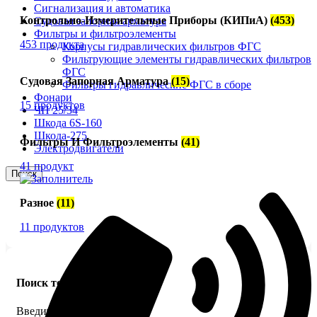
Сигнализация и автоматика
Контрольно-Измерительные Приборы (КИПиА)
(453)
Судовая запорная арматура
Фильтры и фильтроэлементы
453 продукта
Корпусы гидравлических фильтров ФГС
Фильтрующие элементы гидравлических фильтров
ФГС
Судовая Запорная Арматура
(15)
Фильтры гидравлические ФГС в сборе
Фонари
15 продуктов
ЧН 25/34
Шкода 6S-160
Шкода-275
Фильтры И Фильтроэлементы
(41)
Электродвигатели
41 продукт
Поиск
Разное
(11)
11 продуктов
Поиск товаров
Введите название детали