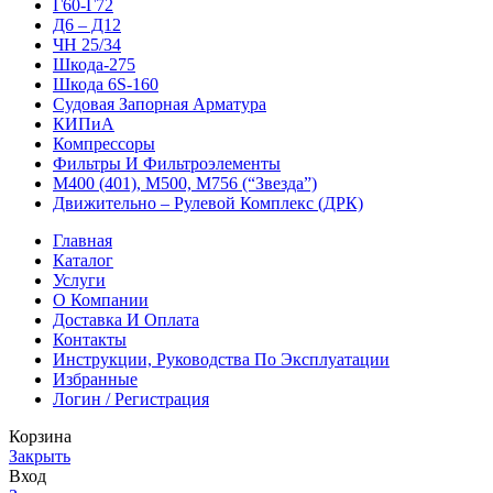
Г60-Г72
Д6 – Д12
ЧН 25/34
Шкода-275
Шкода 6S-160
Судовая Запорная Арматура
КИПиА
Компрессоры
Фильтры И Фильтроэлементы
М400 (401), М500, М756 (“Звезда”)
Движительно – Рулевой Комплекс (ДРК)
Главная
Каталог
Услуги
О Компании
Доставка И Оплата
Контакты
Инструкции, Руководства По Эксплуатации
Избранные
Логин / Регистрация
Корзина
Закрыть
Вход