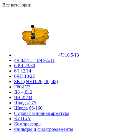
Все категории
4Ч 10,5/13
4Ч 8,5/11 – 6Ч 9.5/11
6-8Ч 23/30
6Ч 12/14
6ЧН 18/22
SKL (NVD-26, 36, 48)
Г60-Г72
Д6 – Д12
ЧН 25/34
Шкода-275
Шкода 6S-160
Судовая запорная арматура
КИПиА
Компрессоры
Фильтры и фильтроэлементы