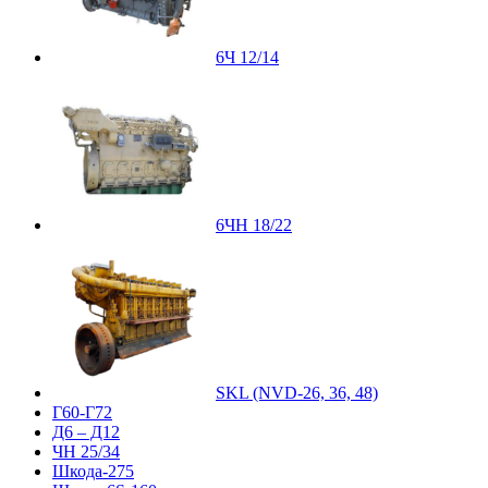
6Ч 12/14
6ЧН 18/22
SKL (NVD-26, 36, 48)
Г60-Г72
Д6 – Д12
ЧН 25/34
Шкода-275