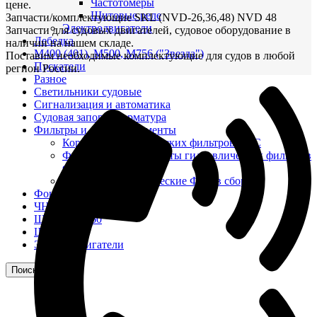
Частотомеры
цене.
Щитовые реле
Запчасти/комплектующие SKL (NVD-26,36,48) NVD 48
Электродвигатели
Запчасти для судовых двигателей, судовое оборудование в
Лебедка
наличии на нашем складе.
М400 (401), М500, М756 ("Звезда")
Поставим необходимые комплектующие для судов в любой
Пускатели
регион России.
Разное
Светильники судовые
Сигнализация и автоматика
Судовая запорная арматура
Фильтры и фильтроэлементы
Корпусы гидравлических фильтров ФГС
Фильтрующие элементы гидравлических фильтров
ФГС
Фильтры гидравлические ФГС в сборе
Фонари
ЧН 25/34
Шкода 6S-160
Шкода-275
Электродвигатели
Поиск