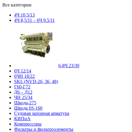
Все категории
4Ч 10,5/13
4Ч 8,5/11 – 6Ч 9.5/11
6-8Ч 23/30
6Ч 12/14
6ЧН 18/22
SKL (NVD-26, 36, 48)
Г60-Г72
Д6 – Д12
ЧН 25/34
Шкода-275
Шкода 6S-160
Судовая запорная арматура
КИПиА
Компрессоры
Фильтры и фильтроэлементы