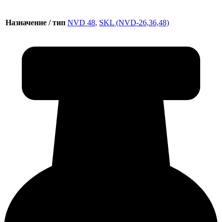
Назначение / тип
NVD 48
,
SKL (NVD-26,36,48)