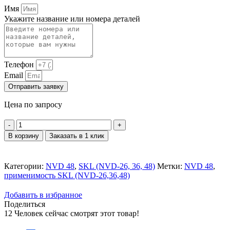
Имя
Укажите название или номера деталей
Телефон
Email
Отправить заявку
Цена по запросу
Количество
товара
В корзину
Заказать в 1 клик
Золотник
пусковой
распределительный
Категории:
NVD 48
,
SKL (NVD-26, 36, 48)
Метки:
NVD 48
,
832-
применимость SKL (NVD-26,36,48)
24902
Добавить в избранное
Поделиться
12
Человек сейчас смотрят этот товар!