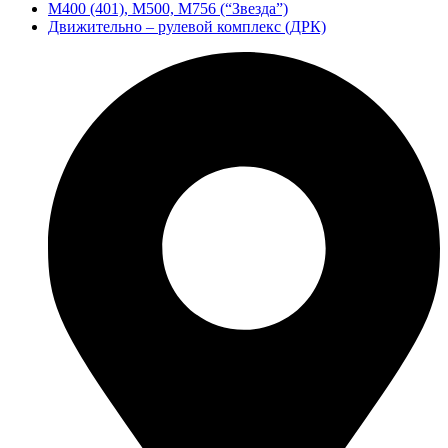
М400 (401), М500, М756 (“Звезда”)
Движительно – рулевой комплекс (ДРК)