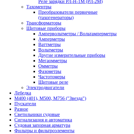
Реле зарядки РЛ-Н-1М (РЛ-2М)
Тахоментры
Преобразователи первичные
(тахогенераторы)
Трансформаторы
Щитовые приборы
Ампервольтметры / Вольтамперметры
Амперметры
Ваттметры
Вольтметры
Другие измерительные приборы
Мегаомметры
Омметры
Фазометры
Частотомеры
Щитовые реле
Электродвигатели
Лебедка
М400 (401), М500, М756 ("Звезда")
Пускатели
Разное
Светильники судовые
Сигнализация и автоматика
Судовая запорная арматура
Фильтры и фильтроэлементы