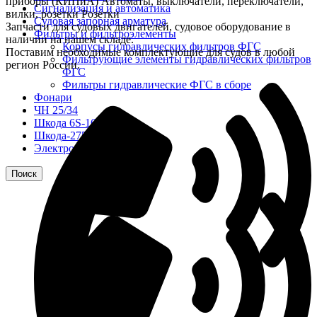
приборы (КИПиА) Автоматы, выключатели, переключатели,
Сигнализация и автоматика
вилки, розетки Розетки
Судовая запорная арматура
Запчасти для судовых двигателей, судовое оборудование в
Фильтры и фильтроэлементы
наличии на нашем складе.
Корпусы гидравлических фильтров ФГС
Поставим необходимые комплектующие для судов в любой
Фильтрующие элементы гидравлических фильтров
регион России.
ФГС
Фильтры гидравлические ФГС в сборе
Фонари
ЧН 25/34
Шкода 6S-160
Шкода-275
Электродвигатели
Поиск