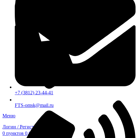
+7 (3812) 23-44-41
FTS-omsk@mail.ru
Меню
Логин / Регистрация
0
пунктов
0,00
₽