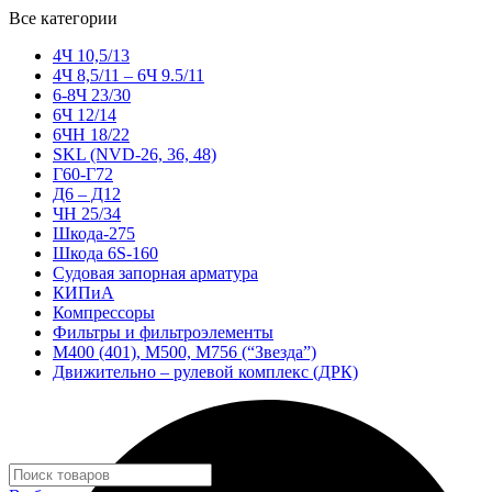
Все категории
4Ч 10,5/13
4Ч 8,5/11 – 6Ч 9.5/11
6-8Ч 23/30
6Ч 12/14
6ЧН 18/22
SKL (NVD-26, 36, 48)
Г60-Г72
Д6 – Д12
ЧН 25/34
Шкода-275
Шкода 6S-160
Судовая запорная арматура
КИПиА
Компрессоры
Фильтры и фильтроэлементы
М400 (401), М500, М756 (“Звезда”)
Движительно – рулевой комплекс (ДРК)