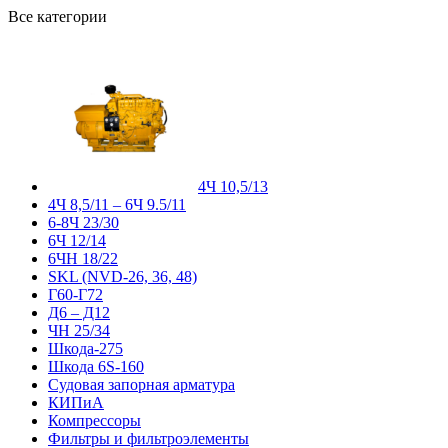
Все категории
4Ч 10,5/13
4Ч 8,5/11 – 6Ч 9.5/11
6-8Ч 23/30
6Ч 12/14
6ЧН 18/22
SKL (NVD-26, 36, 48)
Г60-Г72
Д6 – Д12
ЧН 25/34
Шкода-275
Шкода 6S-160
Судовая запорная арматура
КИПиА
Компрессоры
Фильтры и фильтроэлементы