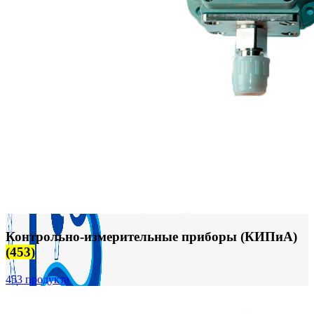
FTS-omsk@mail.ru
Меню
Контрольно-измерительные приборы (КИПиА)
(453)
453 продукта