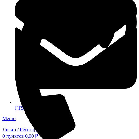
FTS-omsk@mail.ru
Меню
Логин / Регистрация
0
пунктов
0,00
₽