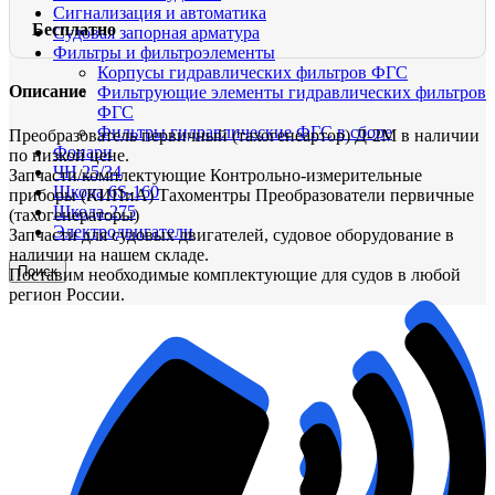
Сигнализация и автоматика
Бесплатно
Судовая запорная арматура
Фильтры и фильтроэлементы
Корпусы гидравлических фильтров ФГС
Описание
Фильтрующие элементы гидравлических фильтров
ФГС
Фильтры гидравлические ФГС в сборе
Преобразователь первичный (тахогенеартор) Д-2М в наличии
Фонари
по низкой цене.
ЧН 25/34
Запчасти/комплектующие Контрольно-измерительные
Шкода 6S-160
приборы (КИПиА) Тахоментры Преобразователи первичные
Шкода-275
(тахогенераторы)
Электродвигатели
Запчасти для судовых двигателей, судовое оборудование в
наличии на нашем складе.
Поиск
Поставим необходимые комплектующие для судов в любой
регион России.