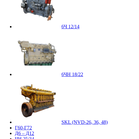
6Ч 12/14
6ЧН 18/22
SKL (NVD-26, 36, 48)
Г60-Г72
Д6 – Д12
ЧН 25/34