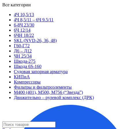
Все категории
4Ч 10,5/13
4Ч 8,5/11 – 6Ч 9.5/11
6-8Ч 23/30
6Ч 12/14
6ЧН 18/22
SKL (NVD-26, 36, 48)
Г60-Г72
Д6 – Д12
ЧН 25/34
Шкода-275
Шкода 6S-160
Судовая запорная арматура
КИПиА
Компрессоры
Фильтры и фильтроэлементы
М400 (401), М500, М756 (“Звезда”)
Движительно – рулевой комплекс (ДРК)