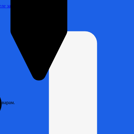
Реле зарядки РЛ-Н-1М (РЛ-2М)
оварам.