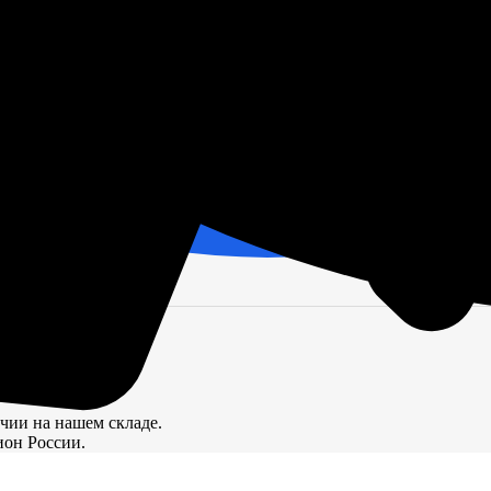
й цене.
ичии на нашем складе.
ион России.