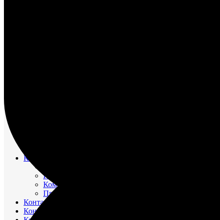
НАСОС ВОДЯНОЙ
НАСОС ЗАБОРТНОЙ ВОДЫ
НАСОС МАСЛЯНЫЙ
НАСОС ТОПЛИВНЫЙ
НАСОС ТОПЛИВОПОДКАЧИВАЮЩИЙ
НАСОС ЭЛЕКТРОМАСЛОПРОКАЧИВАЮЩИЙ
ОХЛАДИТЕЛИ
РЕВЕРС-РЕДУКТОР
ТРУБОПРОВОД ВОДЯНОЙ
ТРУБОПРОВОД ВОЗДУШНЫЙ
ТРУБОПРОВОД ТОПЛИВНЫЙ
ФИЛЬТР МАСЛЯНЫЙ
ФИЛЬТР ТОПЛИВНЫЙ
ФОРСУНКА
ШАТУН И ПОРШЕНЬ
Движительно – рулевой комплекс (ДРК)
Резинометаллический подшипник (Втулка Гудрича)
Компрессоры
Компрессор 20К1
Компрессор К2-150
Компрессор КВД-М(Г)
Прокладки красно-медные
Контакторы
Контроллеры
Контрольно-измерительные приборы (КИПиА)