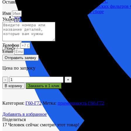
Корпусы гидравлических фильтров ФГС
Оставьте заявку и мы вам поможем.
Фильтрующие элементы гидравлических фильтров
Фильтры гидравлические ФГС в сборе
Имя
Фонари
Укажите название или номера деталей
ЧН 25/34
Шкода 6S-160
Шкода-275
Электродвигатели
Телефон
Поиск
Email
Отправить заявку
Цена по запросу
Количество
товара
В корзину
Заказать в 1 клик
Кольцо
маслосъемное с
пружиной
Категория:
Г60-Г72
Метка:
применимость Г60-Г72
Г60-
2102
Добавить в избранное
Поделиться
17
Человек сейчас смотрят этот товар!