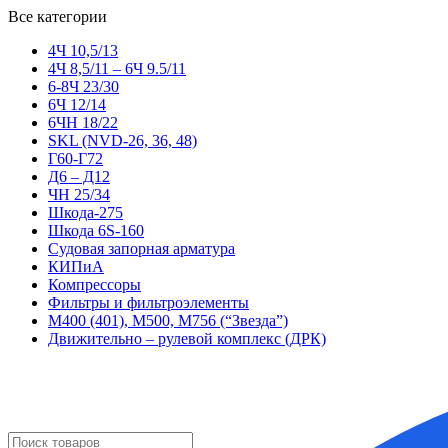
Все категории
4Ч 10,5/13
4Ч 8,5/11 – 6Ч 9.5/11
6-8Ч 23/30
6Ч 12/14
6ЧН 18/22
SKL (NVD-26, 36, 48)
Г60-Г72
Д6 – Д12
ЧН 25/34
Шкода-275
Шкода 6S-160
Судовая запорная арматура
КИПиА
Компрессоры
Фильтры и фильтроэлементы
М400 (401), М500, М756 (“Звезда”)
Движительно – рулевой комплекс (ДРК)