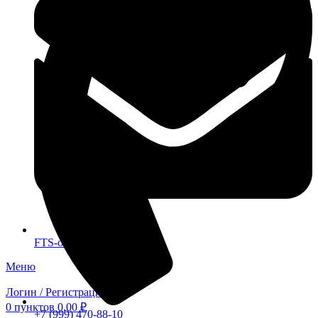
FTS-omsk@mail.ru
Меню
Логин / Регистрация
0
пунктов
0,00
₽
+7 (999) 470-88-10