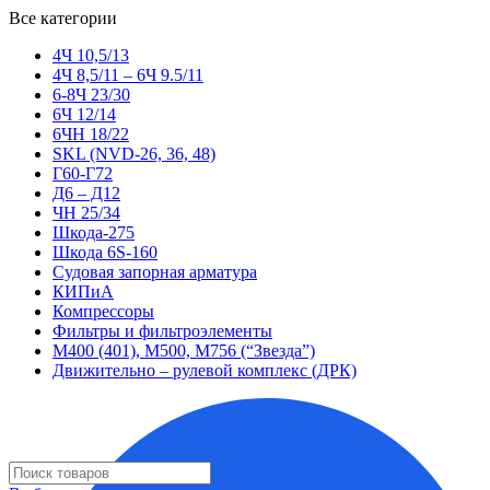
Все категории
4Ч 10,5/13
4Ч 8,5/11 – 6Ч 9.5/11
6-8Ч 23/30
6Ч 12/14
6ЧН 18/22
SKL (NVD-26, 36, 48)
Г60-Г72
Д6 – Д12
ЧН 25/34
Шкода-275
Шкода 6S-160
Судовая запорная арматура
КИПиА
Компрессоры
Фильтры и фильтроэлементы
М400 (401), М500, М756 (“Звезда”)
Движительно – рулевой комплекс (ДРК)