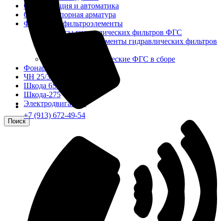
Сигнализация и автоматика
Судовая запорная арматура
Фильтры и фильтроэлементы
Корпусы гидравлических фильтров ФГС
Фильтрующие элементы гидравлических фильтров
ФГС
Фильтры гидравлические ФГС в сборе
Фонари
ЧН 25/34
Шкода 6S-160
Шкода-275
Электродвигатели
+7 (913) 672-49-54
Поиск