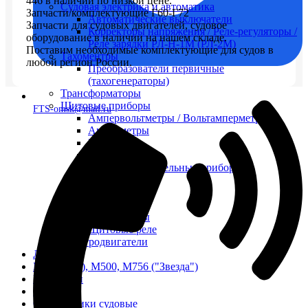
446 в наличии по низкой цене.
Судовая электрика и автоматика
Запчасти/комплектующие Г60-Г72
Автоматические выключатели
Запчасти для судовых двигателей, судовое
Корректоры напряжения / Реле-регуляторы /
оборудование в наличии на нашем складе.
Реле зарядки РЛ-Н-1М (РЛ-2М)
Поставим необходимые комплектующие для судов в
Тахоментры
любой регион России.
Преобразователи первичные
(тахогенераторы)
Трансформаторы
Щитовые приборы
FTS-omsk@mail.ru
Ампервольтметры / Вольтамперметры
Амперметры
Ваттметры
Вольтметры
Другие измерительные приборы
Мегаомметры
Омметры
Фазометры
Частотомеры
Щитовые реле
Электродвигатели
Лебедка
М400 (401), М500, М756 ("Звезда")
Пускатели
Разное
Светильники судовые