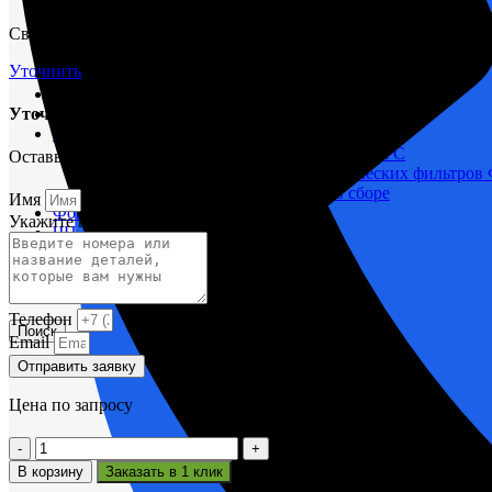
М400 (401), М500, М756 ("Звезда")
Свяжитесь с нами через форму и мы проконсультируем вас по т
Пускатели
Разное
Уточнить
Светильники судовые
Сигнализация и автоматика
Уточнить срок поставки
Судовая запорная арматура
Фильтры и фильтроэлементы
Корпусы гидравлических фильтров ФГС
Оставьте заявку и мы вам поможем.
Фильтрующие элементы гидравлических фильтров
Фильтры гидравлические ФГС в сборе
Имя
Фонари
Укажите название или номера деталей
ЧН 25/34
Шкода 6S-160
Шкода-275
Электродвигатели
Телефон
Поиск
Email
Отправить заявку
Цена по запросу
Количество
товара
В корзину
Заказать в 1 клик
Втулка