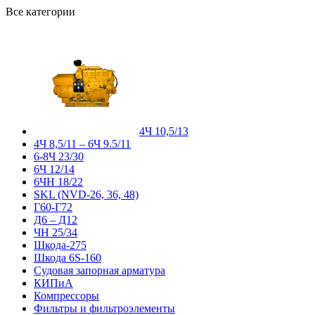
Все категории
4Ч 10,5/13
4Ч 8,5/11 – 6Ч 9.5/11
6-8Ч 23/30
6Ч 12/14
6ЧН 18/22
SKL (NVD-26, 36, 48)
Г60-Г72
Д6 – Д12
ЧН 25/34
Шкода-275
Шкода 6S-160
Судовая запорная арматура
КИПиА
Компрессоры
Фильтры и фильтроэлементы