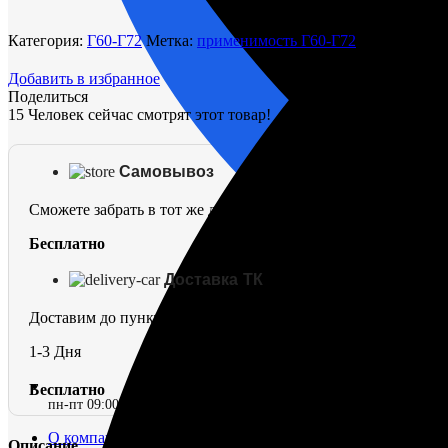
цилиндра
Г60-
Категория:
Г60-Г72
Метка:
применимость Г60-Г72
130002-
7
Добавить в избранное
Поделиться
15
Человек сейчас смотрят этот товар!
Самовывоз
Сможете забрать в тот же день
Бесплатно
Доставка ТК
Доставим до пункта выдачи в г. Омск
1-3 Дня
Бесплатно
пн-пт 09:00–17:00 (UTC+6)
О компании
Описание