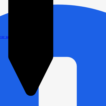
Реле зарядки РЛ-Н-1М (РЛ-2М)