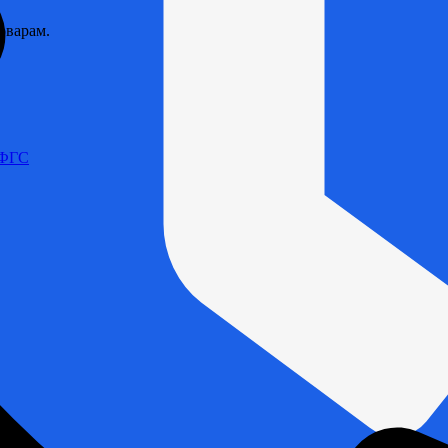
оварам.
 ФГС