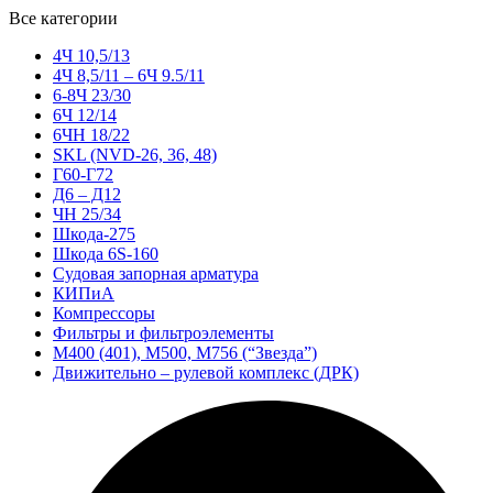
Все категории
4Ч 10,5/13
4Ч 8,5/11 – 6Ч 9.5/11
6-8Ч 23/30
6Ч 12/14
6ЧН 18/22
SKL (NVD-26, 36, 48)
Г60-Г72
Д6 – Д12
ЧН 25/34
Шкода-275
Шкода 6S-160
Судовая запорная арматура
КИПиА
Компрессоры
Фильтры и фильтроэлементы
М400 (401), М500, М756 (“Звезда”)
Движительно – рулевой комплекс (ДРК)