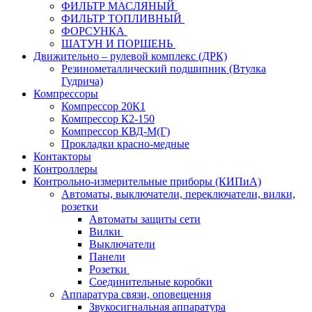
ФИЛЬТР МАСЛЯНЫЙ
ФИЛЬТР ТОПЛИВНЫЙ
ФОРСУНКА
ШАТУН И ПОРШЕНЬ
Движительно – рулевой комплекс (ДРК)
Резинометаллический подшипник (Втулка
Гудрича)
Компрессоры
Компрессор 20К1
Компрессор К2-150
Компрессор КВД-М(Г)
Прокладки красно-медные
Контакторы
Контроллеры
Контрольно-измерительные приборы (КИПиА)
Автоматы, выключатели, переключатели, вилки,
розетки
Автоматы защиты сети
Вилки
Выключатели
Панели
Розетки
Соединительные коробки
Аппаратура связи, оповещения
Звукосигнальная аппаратура