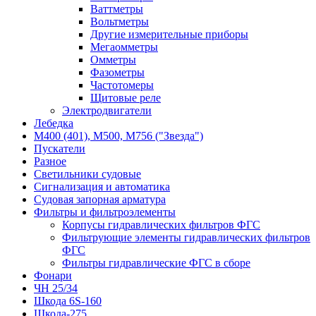
Ваттметры
Вольтметры
Другие измерительные приборы
Мегаомметры
Омметры
Фазометры
Частотомеры
Щитовые реле
Электродвигатели
Лебедка
М400 (401), М500, М756 ("Звезда")
Пускатели
Разное
Светильники судовые
Сигнализация и автоматика
Судовая запорная арматура
Фильтры и фильтроэлементы
Корпусы гидравлических фильтров ФГС
Фильтрующие элементы гидравлических фильтров
ФГС
Фильтры гидравлические ФГС в сборе
Фонари
ЧН 25/34
Шкода 6S-160
Шкода-275