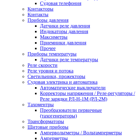
Судовая телефония
Контакторы
Контакты
Приборы давления
Датчики реле давления
Индикаторы давления
Максиметры
Приемники давления
Прочее
Приборы температуры
Датчики реле температуры
Реле скорости
Реле уровня и потока
Светильники, прожекторы
Судовая электрика и автоматика
Автоматические выключатели
Корректоры напряжения / Реле-регуляторы /
Реле зарядки РЛ-Н-1М (РЛ-2М)
Тахоментры
Преобразователи первичные
(тахогенераторы)
Трансформаторы
Щитовые приборы
Ампервольтметры / Вольтамперметры
Амперметры