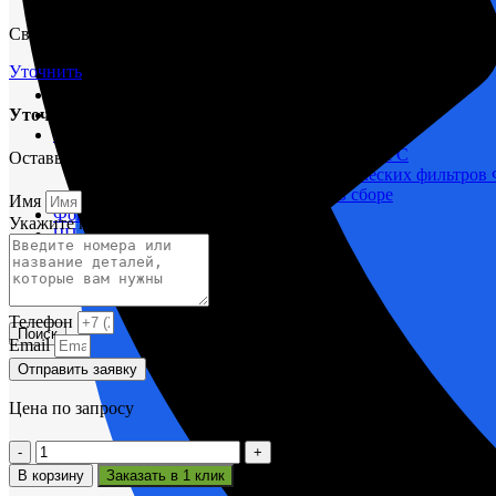
М400 (401), М500, М756 ("Звезда")
Свяжитесь с нами через форму и мы проконсультируем вас по т
Пускатели
Разное
Уточнить
Светильники судовые
Сигнализация и автоматика
Уточнить срок поставки
Судовая запорная арматура
Фильтры и фильтроэлементы
Корпусы гидравлических фильтров ФГС
Оставьте заявку и мы вам поможем.
Фильтрующие элементы гидравлических фильтров
Фильтры гидравлические ФГС в сборе
Имя
Фонари
Укажите название или номера деталей
ЧН 25/34
Шкода 6S-160
Шкода-275
Электродвигатели
Телефон
Поиск
Email
Отправить заявку
Цена по запросу
Количество
товара
В корзину
Заказать в 1 клик
Клапан