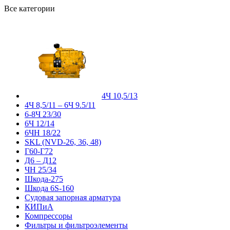
Все категории
4Ч 10,5/13
4Ч 8,5/11 – 6Ч 9.5/11
6-8Ч 23/30
6Ч 12/14
6ЧН 18/22
SKL (NVD-26, 36, 48)
Г60-Г72
Д6 – Д12
ЧН 25/34
Шкода-275
Шкода 6S-160
Судовая запорная арматура
КИПиА
Компрессоры
Фильтры и фильтроэлементы