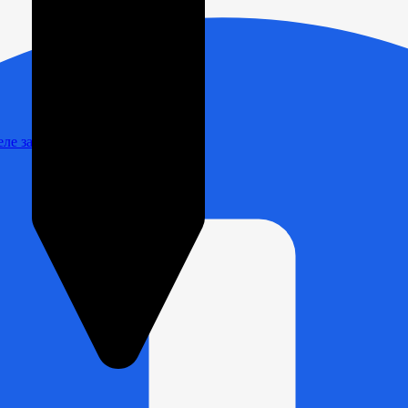
Реле зарядки РЛ-Н-1М (РЛ-2М)