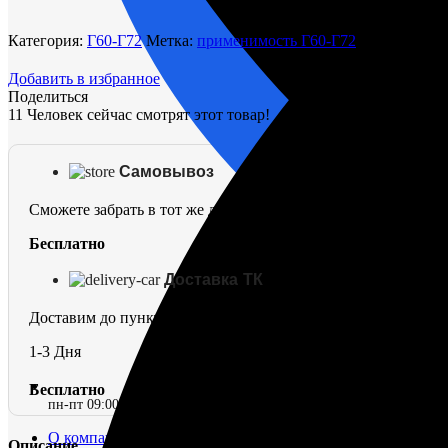
впуска
Г60-
Категория:
Г60-Г72
Метка:
применимость Г60-Г72
140002
Добавить в избранное
Поделиться
11
Человек сейчас смотрят этот товар!
Самовывоз
Сможете забрать в тот же день
Бесплатно
Доставка ТК
Доставим до пункта выдачи в г. Омск
1-3 Дня
Бесплатно
пн-пт 09:00–17:00 (UTC+6)
О компании
Описание