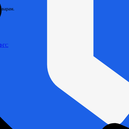
оварам.
 ФГС