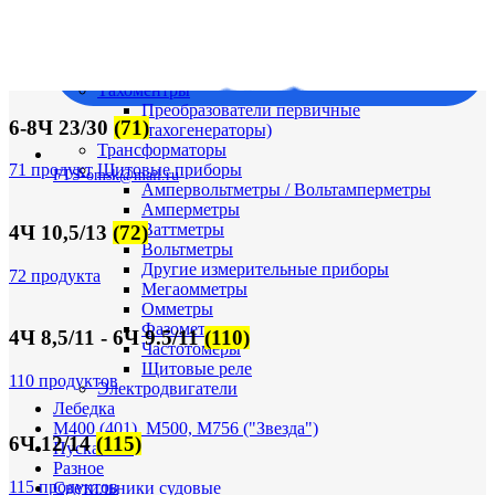
Судовая электрика и автоматика
Автоматические выключатели
Корректоры напряжения / Реле-регуляторы /
Реле зарядки РЛ-Н-1М (РЛ-2М)
Тахоментры
Преобразователи первичные
6-8Ч 23/30
(71)
(тахогенераторы)
Трансформаторы
Щитовые приборы
71 продукт
FTS-omsk@mail.ru
Ампервольтметры / Вольтамперметры
Амперметры
Ваттметры
4Ч 10,5/13
(72)
Вольтметры
Другие измерительные приборы
72 продукта
Мегаомметры
Омметры
Фазометры
4Ч 8,5/11 - 6Ч 9.5/11
(110)
Частотомеры
Щитовые реле
110 продуктов
Электродвигатели
Лебедка
М400 (401), М500, М756 ("Звезда")
6Ч 12/14
(115)
Пускатели
Разное
115 продуктов
Светильники судовые