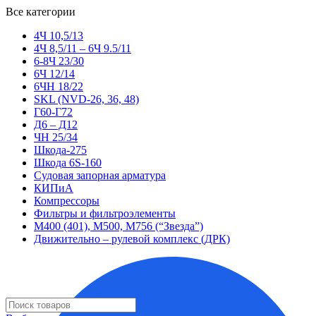
Все категории
4Ч 10,5/13
4Ч 8,5/11 – 6Ч 9.5/11
6-8Ч 23/30
6Ч 12/14
6ЧН 18/22
SKL (NVD-26, 36, 48)
Г60-Г72
Д6 – Д12
ЧН 25/34
Шкода-275
Шкода 6S-160
Судовая запорная арматура
КИПиА
Компрессоры
Фильтры и фильтроэлементы
М400 (401), М500, М756 (“Звезда”)
Движительно – рулевой комплекс (ДРК)