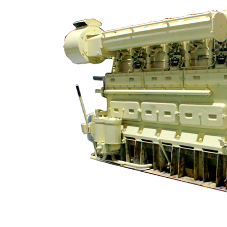
Контрольно-измерительные приборы (КИПиА)
Автоматы, выключатели, переключатели, вилки,
розетки
Автоматы защиты сети
Вилки
Выключатели
Панели
Обратный звонок
Розетки
Соединительные коробки
Аппаратура связи, оповещения
Оставьте заявку и мы свяжемся с вами.
Звукосигнальная аппаратура
+7 (913) 672-49-54
Имя
Судовая телефония
Контакторы
Телефон
Контакты
Отправить заявку
Приборы давления
Логин / Регистрация
Датчики реле давления
0
Избранные
Индикаторы давления
0
пунктов
0,00
₽
Максиметры
Приемники давления
Поиск
Прочее
Приборы температуры
Датчики реле температуры
Реле скорости
Реле уровня и потока
Светильники, прожекторы