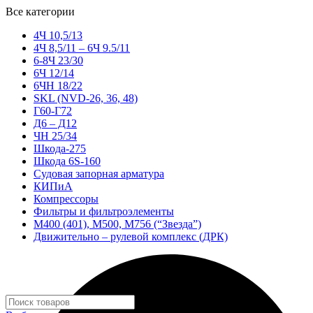
Все категории
4Ч 10,5/13
4Ч 8,5/11 – 6Ч 9.5/11
6-8Ч 23/30
6Ч 12/14
6ЧН 18/22
SKL (NVD-26, 36, 48)
Г60-Г72
Д6 – Д12
ЧН 25/34
Шкода-275
Шкода 6S-160
Судовая запорная арматура
КИПиА
Компрессоры
Фильтры и фильтроэлементы
М400 (401), М500, М756 (“Звезда”)
Движительно – рулевой комплекс (ДРК)