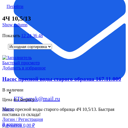
Перейти
4Ч 10,5/13
Show column
Показать
12
24
36
48
Быстрый просмотр
Добавить в избранное
Насос пресной воды старого образца 167.11.000
В наличии
FTS-omsk@mail.ru
Цена по запросу
Меню
Насос пресной воды старого образца 4Ч 10,5/13. Быстрая
поставка со склада!
Логин / Регистрация
В корзину
0
пунктов
0,00
₽