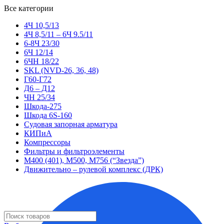
Все категории
4Ч 10,5/13
4Ч 8,5/11 – 6Ч 9.5/11
6-8Ч 23/30
6Ч 12/14
6ЧН 18/22
SKL (NVD-26, 36, 48)
Г60-Г72
Д6 – Д12
ЧН 25/34
Шкода-275
Шкода 6S-160
Судовая запорная арматура
КИПиА
Компрессоры
Фильтры и фильтроэлементы
М400 (401), М500, М756 (“Звезда”)
Движительно – рулевой комплекс (ДРК)