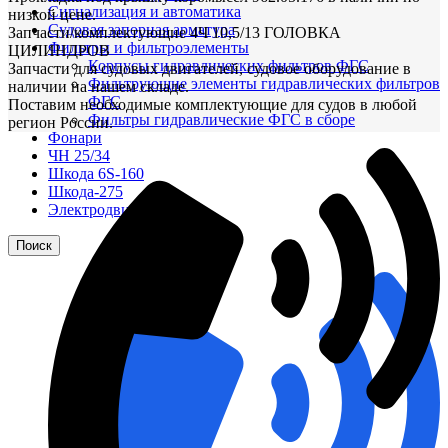
Сигнализация и автоматика
низкой цене.
Судовая запорная арматура
Запчасти/комплектующие 4Ч 10,5/13 ГОЛОВКА
Фильтры и фильтроэлементы
ЦИЛИНДРОВ
Корпусы гидравлических фильтров ФГС
Запчасти для судовых двигателей, судовое оборудование в
Фильтрующие элементы гидравлических фильтров
наличии на нашем складе.
ФГС
Поставим необходимые комплектующие для судов в любой
Фильтры гидравлические ФГС в сборе
регион России.
Фонари
ЧН 25/34
Шкода 6S-160
Шкода-275
Электродвигатели
Поиск