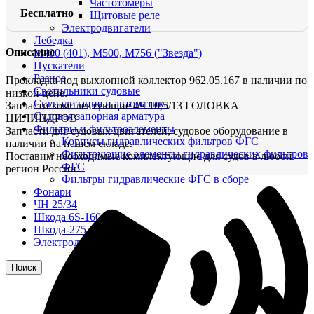
Частотомеры
Бесплатно
Щитовые реле
Электродвигатели
Лебедка
Описание
М400 (401), М500, М756 ("Звезда")
Пускатели
Разное
Прокладка под выхлопной коллектор 962.05.167 в наличии по
Светильники судовые
низкой цене.
Сигнализация и автоматика
Запчасти/комплектующие 4Ч 10,5/13 ГОЛОВКА
Судовая запорная арматура
ЦИЛИНДРОВ
Фильтры и фильтроэлементы
Запчасти для судовых двигателей, судовое оборудование в
Корпусы гидравлических фильтров ФГС
наличии на нашем складе.
Фильтрующие элементы гидравлических фильтров
Поставим необходимые комплектующие для судов в любой
ФГС
регион России.
Фильтры гидравлические ФГС в сборе
Фонари
ЧН 25/34
Шкода 6S-160
Шкода-275
Электродвигатели
Поиск