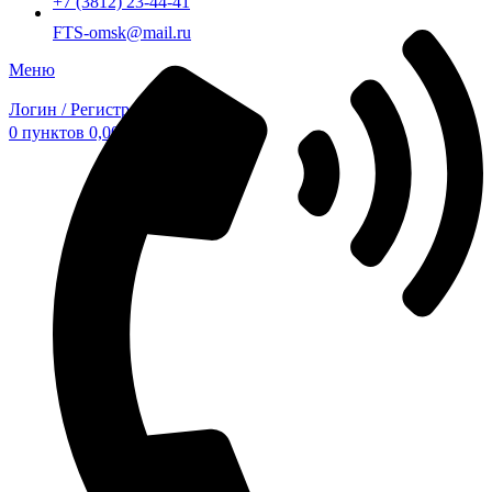
+7 (3812) 23-44-41
FTS-omsk@mail.ru
Меню
Логин / Регистрация
0
пунктов
0,00
₽