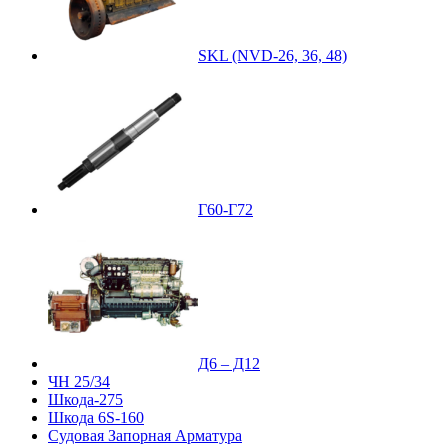
SKL (NVD-26, 36, 48)
Г60-Г72
Д6 – Д12
ЧН 25/34
Шкода-275
Шкода 6S-160
Судовая Запорная Арматура