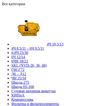
Все категории
4Ч 10,5/13
4Ч 8,5/11 – 6Ч 9.5/11
6-8Ч 23/30
6Ч 12/14
6ЧН 18/22
SKL (NVD-26, 36, 48)
Г60-Г72
Д6 – Д12
ЧН 25/34
Шкода-275
Шкода 6S-160
Судовая запорная арматура
КИПиА
Компрессоры
Фильтры и фильтроэлементы