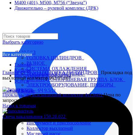
М400 (401), М500, М756 (“Звезда”)
Движительно – рулевой комплекс (ДРК)
Выбрать категорию
4Ч 10,5/13
Все категории
ГОЛОВКА ЦИЛИНДРОВ
РАЗНОЕ
Главная
СИСТЕМА ОХЛАЖДЕНИЯ
Каталог
Главная
4Ч 10,5/13
ГОЛОВКА ЦИЛИНДРОВ
Прокладка под
ТОПЛИВНАЯ СИСТЕМА
Инструкции и руководства
выхлопной коллектор 962.05.167
ЦИЛИНДРО-ПОРШНЕВАЯ ГРУППА, БЛОК
Услуги
ЭЛЕКТРООБОРУДОВАНИЕ, ПРИБОРЫ
4Ч 8,5/11 – 6Ч 9.5/11
Заказать детали
Проклада под всасывающий коллектор 4ч1.0411
Цена по
Вал коленчатый
запросу
Вал распределительный
Назад к товарам
Водяной насос
Глушитель
Свеча накаливания 150.28.022
Цена по запросу
Головка цилиндра
Инструмент и приспособление
Коллектор выхлопной
Масляный насос