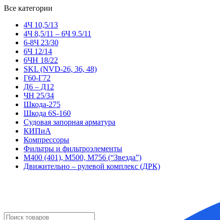
Все категории
4Ч 10,5/13
4Ч 8,5/11 – 6Ч 9.5/11
6-8Ч 23/30
6Ч 12/14
6ЧН 18/22
SKL (NVD-26, 36, 48)
Г60-Г72
Д6 – Д12
ЧН 25/34
Шкода-275
Шкода 6S-160
Судовая запорная арматура
КИПиА
Компрессоры
Фильтры и фильтроэлементы
М400 (401), М500, М756 (“Звезда”)
Движительно – рулевой комплекс (ДРК)