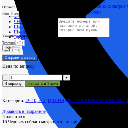
Корпусы гидравлических фильтров ФГС
Фильтрующие элементы гидравлических фильтров
Оставьте заявку и мы вам поможем.
Фильтры гидравлические ФГС в сборе
Имя
Фонари
ЧН 25/34
Шкода 6S-160
Шкода-275
Укажите название или номера деталей
Электродвигатели
Телефон
Поиск
Email
Отправить заявку
Цена по запросу
Количество
товара
В корзину
Заказать в 1 клик
Полукольца
коленвала
962.03.120
Категории:
4Ч 10,5/13
,
ЦИЛИНДРО-ПОРШНЕВАЯ ГРУППА,
Добавить в избранное
Поделиться
16
Человек сейчас смотрят этот товар!