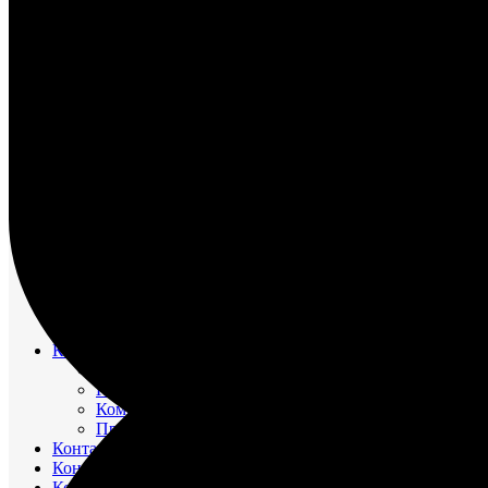
НАСОС ВОДЯНОЙ
НАСОС ЗАБОРТНОЙ ВОДЫ
НАСОС МАСЛЯНЫЙ
НАСОС ТОПЛИВНЫЙ
НАСОС ТОПЛИВОПОДКАЧИВАЮЩИЙ
НАСОС ЭЛЕКТРОМАСЛОПРОКАЧИВАЮЩИЙ
ОХЛАДИТЕЛИ
РЕВЕРС-РЕДУКТОР
ТРУБОПРОВОД ВОДЯНОЙ
ТРУБОПРОВОД ВОЗДУШНЫЙ
ТРУБОПРОВОД ТОПЛИВНЫЙ
ФИЛЬТР МАСЛЯНЫЙ
ФИЛЬТР ТОПЛИВНЫЙ
ФОРСУНКА
ШАТУН И ПОРШЕНЬ
Движительно – рулевой комплекс (ДРК)
Резинометаллический подшипник (Втулка Гудрича)
Компрессоры
Компрессор 20К1
Компрессор К2-150
Компрессор КВД-М(Г)
Прокладки красно-медные
Контакторы
Контроллеры
Контрольно-измерительные приборы (КИПиА)