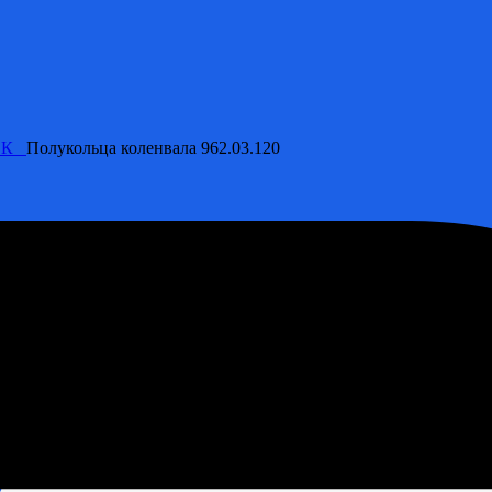
ЛОК
Полукольца коленвала 962.03.120