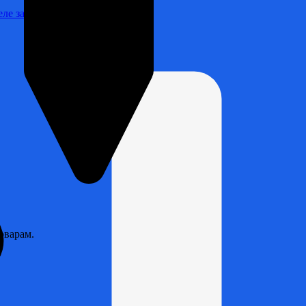
Реле зарядки РЛ-Н-1М (РЛ-2М)
оварам.