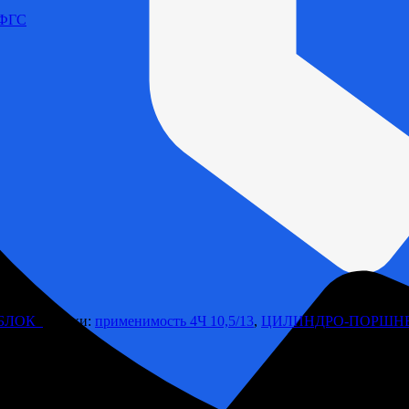
 ФГС
 БЛОК
Метки:
применимость 4Ч 10,5/13
,
ЦИЛИНДРО-ПОРШНЕ