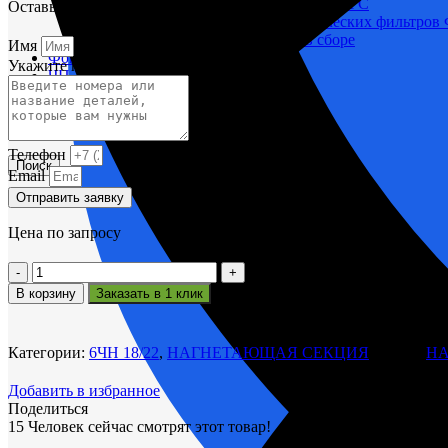
Корпусы гидравлических фильтров ФГС
Оставьте заявку и мы вам поможем.
Фильтрующие элементы гидравлических фильтров
Фильтры гидравлические ФГС в сборе
Имя
Фонари
Укажите название или номера деталей
ЧН 25/34
Шкода 6S-160
Шкода-275
Электродвигатели
Телефон
Поиск
Email
Отправить заявку
Цена по запросу
Количество
товара
В корзину
Заказать в 1 клик
Золотниковое
устройство
27Р-28
Категории:
6ЧН 18/22
,
НАГНЕТАЮЩАЯ СЕКЦИЯ
Метки:
Н
Добавить в избранное
Поделиться
15
Человек сейчас смотрят этот товар!