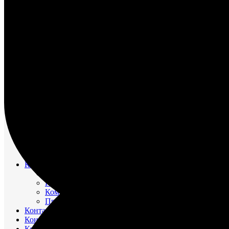
НАСОС ВОДЯНОЙ
НАСОС ЗАБОРТНОЙ ВОДЫ
НАСОС МАСЛЯНЫЙ
НАСОС ТОПЛИВНЫЙ
НАСОС ТОПЛИВОПОДКАЧИВАЮЩИЙ
НАСОС ЭЛЕКТРОМАСЛОПРОКАЧИВАЮЩИЙ
ОХЛАДИТЕЛИ
РЕВЕРС-РЕДУКТОР
ТРУБОПРОВОД ВОДЯНОЙ
ТРУБОПРОВОД ВОЗДУШНЫЙ
ТРУБОПРОВОД ТОПЛИВНЫЙ
ФИЛЬТР МАСЛЯНЫЙ
ФИЛЬТР ТОПЛИВНЫЙ
ФОРСУНКА
ШАТУН И ПОРШЕНЬ
Движительно – рулевой комплекс (ДРК)
Резинометаллический подшипник (Втулка Гудрича)
Компрессоры
Компрессор 20К1
Компрессор К2-150
Компрессор КВД-М(Г)
Прокладки красно-медные
Контакторы
Контроллеры
Контрольно-измерительные приборы (КИПиА)