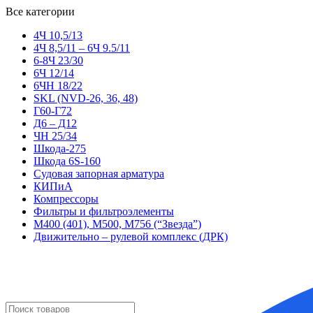
Все категории
4Ч 10,5/13
4Ч 8,5/11 – 6Ч 9.5/11
6-8Ч 23/30
6Ч 12/14
6ЧН 18/22
SKL (NVD-26, 36, 48)
Г60-Г72
Д6 – Д12
ЧН 25/34
Шкода-275
Шкода 6S-160
Судовая запорная арматура
КИПиА
Компрессоры
Фильтры и фильтроэлементы
М400 (401), М500, М756 (“Звезда”)
Движительно – рулевой комплекс (ДРК)