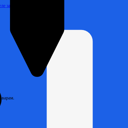
Реле зарядки РЛ-Н-1М (РЛ-2М)
оварам.