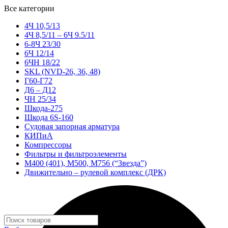
Все категории
4Ч 10,5/13
4Ч 8,5/11 – 6Ч 9.5/11
6-8Ч 23/30
6Ч 12/14
6ЧН 18/22
SKL (NVD-26, 36, 48)
Г60-Г72
Д6 – Д12
ЧН 25/34
Шкода-275
Шкода 6S-160
Судовая запорная арматура
КИПиА
Компрессоры
Фильтры и фильтроэлементы
М400 (401), М500, М756 (“Звезда”)
Движительно – рулевой комплекс (ДРК)