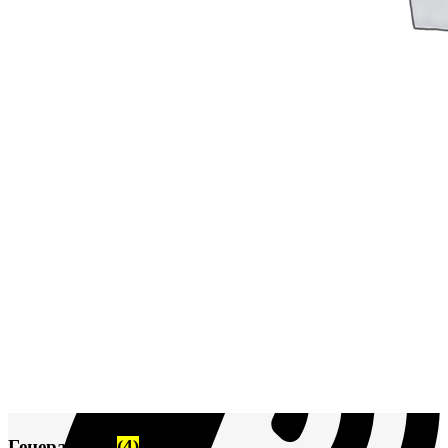
Сигнализация и автоматика
Судовая запорная арматура
Фильтры и фильтроэлементы
Корпусы гидравлических фильтров ФГС
Фильтрующие элементы гидравлических фильтров
ФГС
Фильтры гидравлические ФГС в сборе
Фонари
ЧН 25/34
Шкода 6S-160
Шкода-275
Электродвигатели
Поиск
Генераторы
(4)