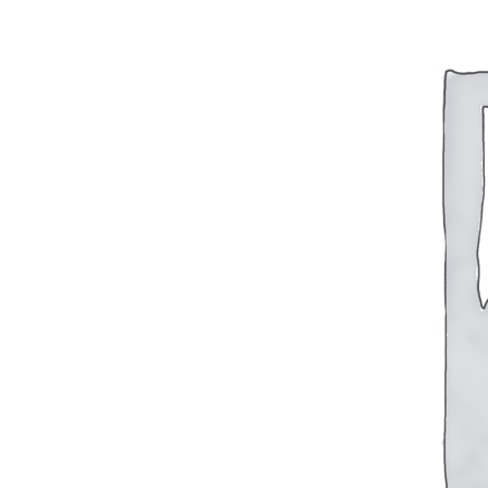
Судовая электрика и автоматика
Автоматические выключатели
Корректоры напряжения / Реле-регуляторы /
Реле зарядки РЛ-Н-1М (РЛ-2М)
Тахоментры
Преобразователи первичные
(тахогенераторы)
Трансформаторы
Щитовые приборы
Ампервольтметры / Вольтамперметры
FTS-omsk@mail.ru
Амперметры
Ваттметры
Вольтметры
Другие измерительные приборы
Мегаомметры
Омметры
Фазометры
Частотомеры
Щитовые реле
Электродвигатели
Лебедка
М400 (401), М500, М756 ("Звезда")
Пускатели
Разное
Светильники судовые