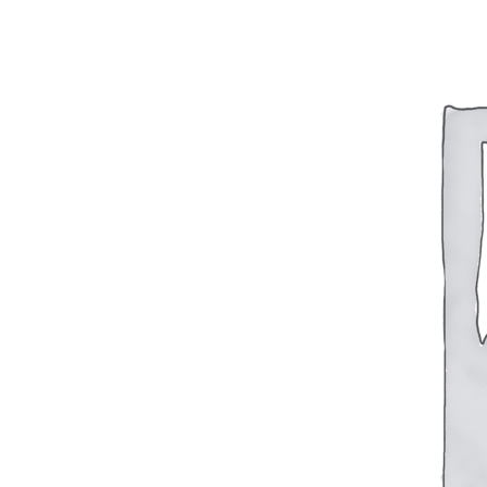
FTS-omsk@mail.ru
Меню
Логин / Регистрация
0
пунктов
0,00
₽