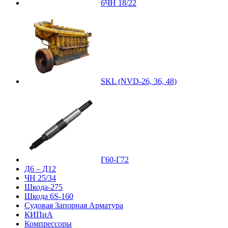
6ЧН 18/22
SKL (NVD-26, 36, 48)
Г60-Г72
Д6 – Д12
ЧН 25/34
Шкода-275
Шкода 6S-160
Судовая Запорная Арматура
КИПиА
Компрессоры