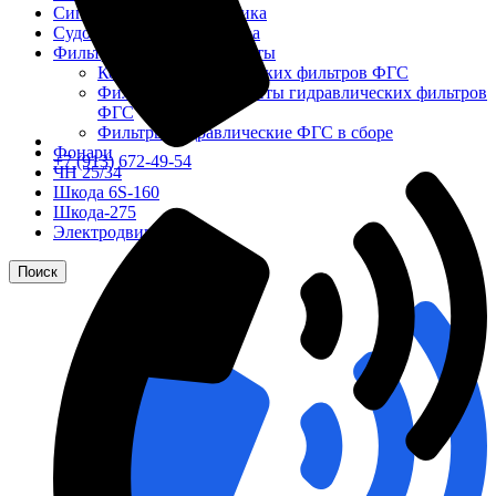
Сигнализация и автоматика
Судовая запорная арматура
Фильтры и фильтроэлементы
Корпусы гидравлических фильтров ФГС
Фильтрующие элементы гидравлических фильтров
ФГС
Фильтры гидравлические ФГС в сборе
Фонари
+7 (913) 672-49-54
ЧН 25/34
Шкода 6S-160
Шкода-275
Электродвигатели
Поиск