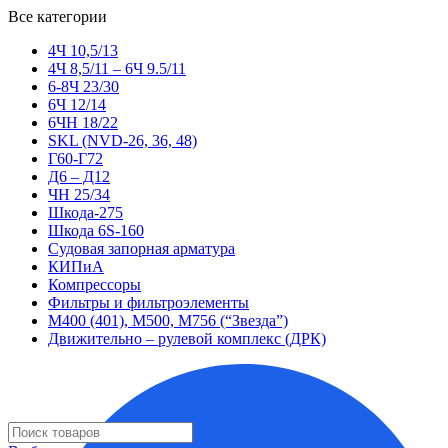
Все категории
4Ч 10,5/13
4Ч 8,5/11 – 6Ч 9.5/11
6-8Ч 23/30
6Ч 12/14
6ЧН 18/22
SKL (NVD-26, 36, 48)
Г60-Г72
Д6 – Д12
ЧН 25/34
Шкода-275
Шкода 6S-160
Судовая запорная арматура
КИПиА
Компрессоры
Фильтры и фильтроэлементы
М400 (401), М500, М756 (“Звезда”)
Движительно – рулевой комплекс (ДРК)