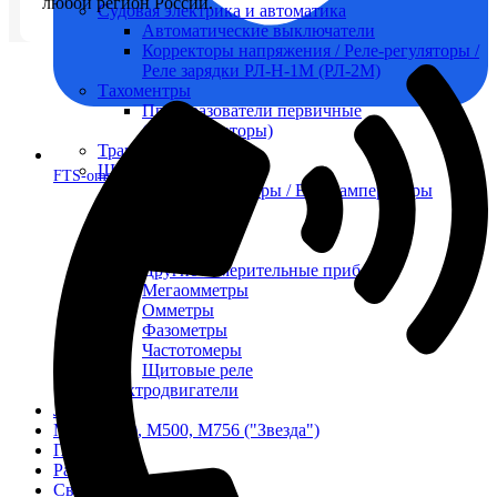
любой регион России.
Судовая электрика и автоматика
Автоматические выключатели
Корректоры напряжения / Реле-регуляторы /
Реле зарядки РЛ-Н-1М (РЛ-2М)
Тахоментры
Преобразователи первичные
(тахогенераторы)
Трансформаторы
Щитовые приборы
FTS-omsk@mail.ru
Ампервольтметры / Вольтамперметры
Амперметры
Ваттметры
Вольтметры
Другие измерительные приборы
Мегаомметры
Омметры
Фазометры
Частотомеры
Щитовые реле
Электродвигатели
Лебедка
М400 (401), М500, М756 ("Звезда")
Пускатели
Разное
Светильники судовые