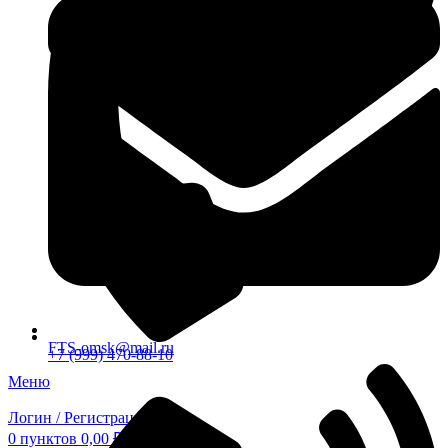
FTS-omsk@mail.ru
+7 (999) 470-88-10
Меню
Логин / Регистрация
0
пунктов
0,00
₽