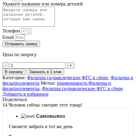
Укажите название или номера деталей
Телефон
Email
Отправить заявку
Цена по запросу
Количество
товара
В корзину
Заказать в 1 клик
Фильтр
Категории:
Фильтры гидравлические ФГС в сборе
,
Фильтры и
в
фильтроэлементы
Метки:
применимость Фильтры и
сборе
фильтроэлементы
,
Фильтры гидравлические ФГС в сборе
ФГС-32-
Добавить в избранное
1ом2
Поделиться
577-
14
Человек сейчас смотрят этот товар!
99.2475-
01
Самовывоз
Сможете забрать в тот же день