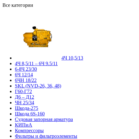
Все категории
4Ч 10,5/13
4Ч 8,5/11 – 6Ч 9.5/11
6-8Ч 23/30
6Ч 12/14
6ЧН 18/22
SKL (NVD-26, 36, 48)
Г60-Г72
Д6 – Д12
ЧН 25/34
Шкода-275
Шкода 6S-160
Судовая запорная арматура
КИПиА
Компрессоры
Фильтры и фильтроэлементы