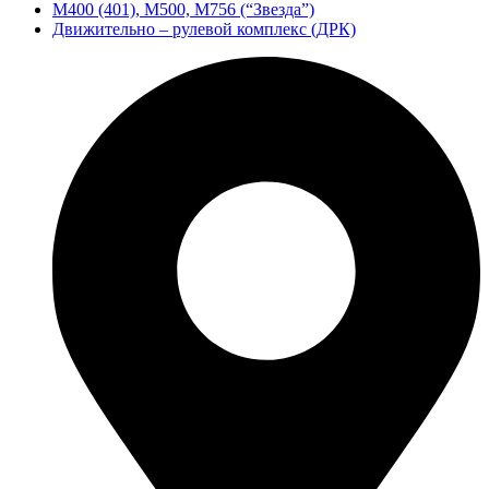
М400 (401), М500, М756 (“Звезда”)
Движительно – рулевой комплекс (ДРК)