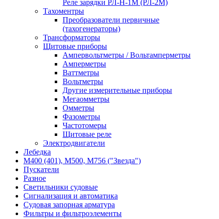
Реле зарядки РЛ-Н-1М (РЛ-2М)
Тахоментры
Преобразователи первичные
(тахогенераторы)
Трансформаторы
Щитовые приборы
Ампервольтметры / Вольтамперметры
Амперметры
Ваттметры
Вольтметры
Другие измерительные приборы
Мегаомметры
Омметры
Фазометры
Частотомеры
Щитовые реле
Электродвигатели
Лебедка
М400 (401), М500, М756 ("Звезда")
Пускатели
Разное
Светильники судовые
Сигнализация и автоматика
Судовая запорная арматура
Фильтры и фильтроэлементы