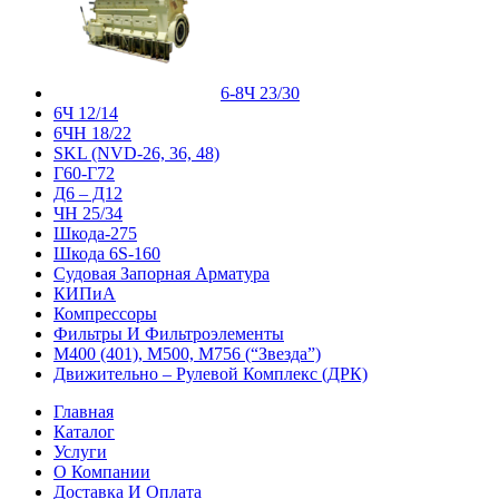
6-8Ч 23/30
6Ч 12/14
6ЧН 18/22
SKL (NVD-26, 36, 48)
Г60-Г72
Д6 – Д12
ЧН 25/34
Шкода-275
Шкода 6S-160
Судовая Запорная Арматура
КИПиА
Компрессоры
Фильтры И Фильтроэлементы
М400 (401), М500, М756 (“Звезда”)
Движительно – Рулевой Комплекс (ДРК)
Главная
Каталог
Услуги
О Компании
Доставка И Оплата