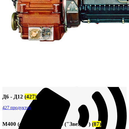
Сигнализация и автоматика
Судовая запорная арматура
Фильтры и фильтроэлементы
Корпусы гидравлических фильтров ФГС
Фильтрующие элементы гидравлических фильтров
ФГС
Фильтры гидравлические ФГС в сборе
Фонари
ЧН 25/34
Шкода 6S-160
Шкода-275
Электродвигатели
Поиск
Д6 - Д12
(427)
427 продуктов
М400 (401), М500, М756 ("Звезда")
(87)