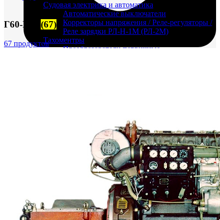
Судовая электрика и автоматика
Автоматические выключатели
Корректоры напряжения / Реле-регуляторы /
Г60-Г72
(67)
Реле зарядки РЛ-Н-1М (РЛ-2М)
Тахоментры
67 продуктов
Преобразователи первичные
(тахогенераторы)
Трансформаторы
Щитовые приборы
FTS-omsk@mail.ru
Ампервольтметры / Вольтамперметры
Амперметры
Ваттметры
Вольтметры
Другие измерительные приборы
Мегаомметры
Омметры
Фазометры
Частотомеры
Щитовые реле
Электродвигатели
Лебедка
М400 (401), М500, М756 ("Звезда")
Пускатели
Разное
Светильники судовые