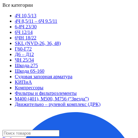
Все категории
4Ч 10,5/13
4Ч 8,5/11 – 6Ч 9.5/11
6-8Ч 23/30
6Ч 12/14
6ЧН 18/22
SKL (NVD-26, 36, 48)
Г60-Г72
Д6 – Д12
ЧН 25/34
Шкода-275
Шкода 6S-160
Судовая запорная арматура
КИПиА
Компрессоры
Фильтры и фильтроэлементы
М400 (401), М500, М756 (“Звезда”)
Движительно – рулевой комплекс (ДРК)