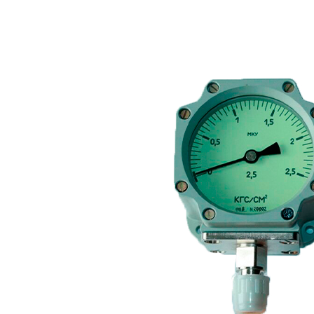
FTS-omsk@mail.ru
Меню
Логин / Регистрация
0
пунктов
0,00
₽