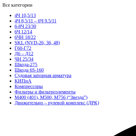
Все категории
4Ч 10,5/13
4Ч 8,5/11 – 6Ч 9.5/11
6-8Ч 23/30
6Ч 12/14
6ЧН 18/22
SKL (NVD-26, 36, 48)
Г60-Г72
Д6 – Д12
ЧН 25/34
Шкода-275
Шкода 6S-160
Судовая запорная арматура
КИПиА
Компрессоры
Фильтры и фильтроэлементы
М400 (401), М500, М756 (“Звезда”)
Движительно – рулевой комплекс (ДРК)