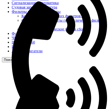
Сигнализация и автоматика
Судовая запорная арматура
Фильтры и фильтроэлементы
Корпусы гидравлических фильтров ФГС
Фильтрующие элементы гидравлических фильтров
ФГС
Фильтры гидравлические ФГС в сборе
Фонари
ЧН 25/34
Шкода 6S-160
Шкода-275
Электродвигатели
Поиск