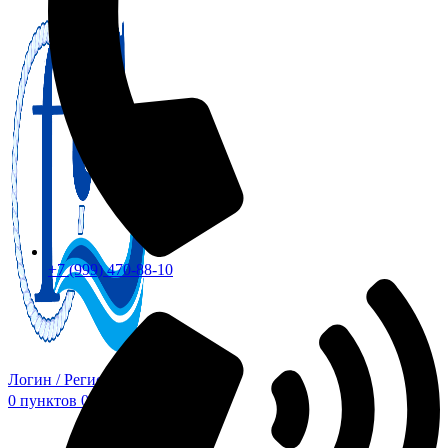
+7 (999) 470-88-10
Логин / Регистрация
0
пунктов
0,00
₽