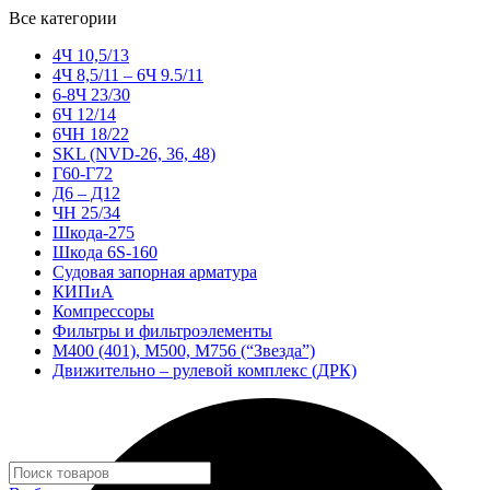
Все категории
4Ч 10,5/13
4Ч 8,5/11 – 6Ч 9.5/11
6-8Ч 23/30
6Ч 12/14
6ЧН 18/22
SKL (NVD-26, 36, 48)
Г60-Г72
Д6 – Д12
ЧН 25/34
Шкода-275
Шкода 6S-160
Судовая запорная арматура
КИПиА
Компрессоры
Фильтры и фильтроэлементы
М400 (401), М500, М756 (“Звезда”)
Движительно – рулевой комплекс (ДРК)