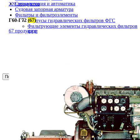
Сигнализация и автоматика
220 продуктов
Судовая запорная арматура
Фильтры и фильтроэлементы
Г60-Г72
(67)
Корпусы гидравлических фильтров ФГС
Фильтрующие элементы гидравлических фильтров
67 продуктов
ФГС
Фильтры гидравлические ФГС в сборе
Фонари
ЧН 25/34
Шкода 6S-160
Шкода-275
Электродвигатели
Поиск