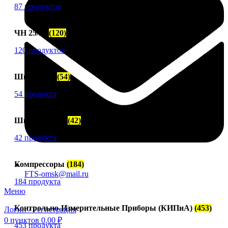
87 продуктов
ЧН 25/34
(120)
120 продуктов
Шкода-275
(54)
54 продукта
Шкода 6S-160
(42)
42 продукта
Компрессоры
(184)
FTS-omsk@mail.ru
184 продукта
Меню
Контрольно-Измерительные Приборы (КИПиА)
(453)
Логин / Регистрация
0
пунктов
0,00
₽
453 продукта