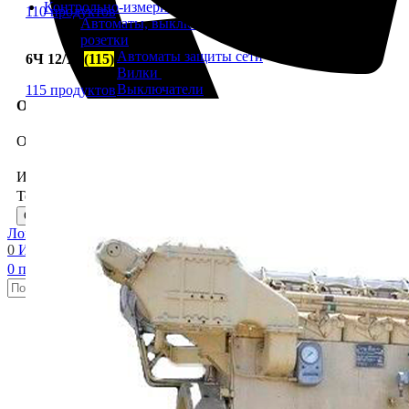
Контрольно-измерительные приборы (КИПиА)
110 продуктов
Автоматы, выключатели, переключатели, вилки,
розетки
Автоматы защиты сети
6Ч 12/14
(115)
Вилки
Выключатели
115 продуктов
Обратный звонок
Панели
Розетки
Соединительные коробки
Оставьте заявку и мы свяжемся с вами.
Аппаратура связи, оповещения
Звукосигнальная аппаратура
+7 (913) 672-49-54
Имя
Судовая телефония
Телефон
Контакторы
Отправить заявку
Контакты
Логин / Регистрация
Приборы давления
0
Избранные
Датчики реле давления
0
пунктов
0,00
₽
Индикаторы давления
Максиметры
Поиск
Приемники давления
Прочее
Приборы температуры
Датчики реле температуры
Реле скорости
Реле уровня и потока
Светильники, прожекторы