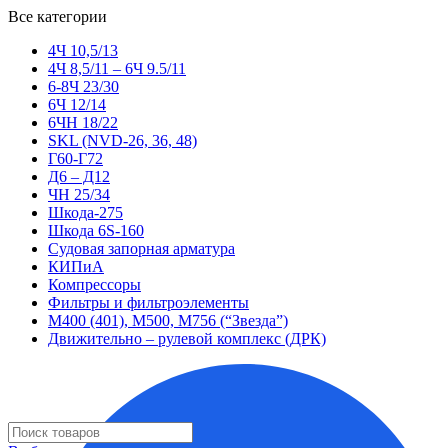
Все категории
4Ч 10,5/13
4Ч 8,5/11 – 6Ч 9.5/11
6-8Ч 23/30
6Ч 12/14
6ЧН 18/22
SKL (NVD-26, 36, 48)
Г60-Г72
Д6 – Д12
ЧН 25/34
Шкода-275
Шкода 6S-160
Судовая запорная арматура
КИПиА
Компрессоры
Фильтры и фильтроэлементы
М400 (401), М500, М756 (“Звезда”)
Движительно – рулевой комплекс (ДРК)