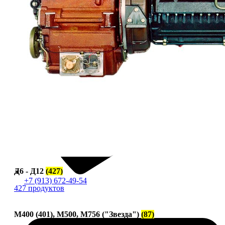
Д6 - Д12
(427)
+7 (913) 672-49-54
427 продуктов
М400 (401), М500, М756 ("Звезда")
(87)