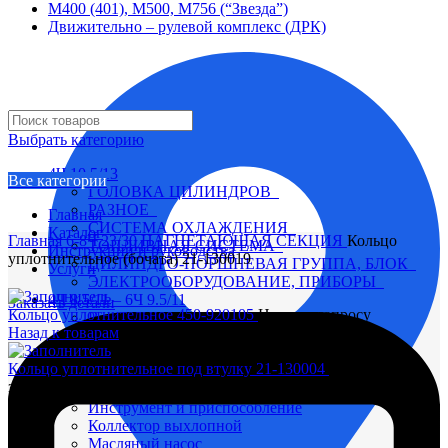
М400 (401), М500, М756 (“Звезда”)
Движительно – рулевой комплекс (ДРК)
Выбрать категорию
4Ч 10,5/13
Все категории
ГОЛОВКА ЦИЛИНДРОВ
РАЗНОЕ
Главная
СИСТЕМА ОХЛАЖДЕНИЯ
Каталог
Главная
6-8Ч 23/30
НАГНЕТАЮЩАЯ СЕКЦИЯ
Кольцо
ТОПЛИВНАЯ СИСТЕМА
Инструкции и руководства
уплотнительное (бочата) 21-130019
ЦИЛИНДРО-ПОРШНЕВАЯ ГРУППА, БЛОК
Услуги
ЭЛЕКТРООБОРУДОВАНИЕ, ПРИБОРЫ
4Ч 8,5/11 – 6Ч 9.5/11
Заказать детали
Кольцо уплотнительное 450-920105
Цена по запросу
Вал коленчатый
Назад к товарам
Вал распределительный
Водяной насос
Кольцо уплотнительное под втулку 21-130004
Цена по
Глушитель
запросу
Головка цилиндра
Инструмент и приспособление
Коллектор выхлопной
Масляный насос