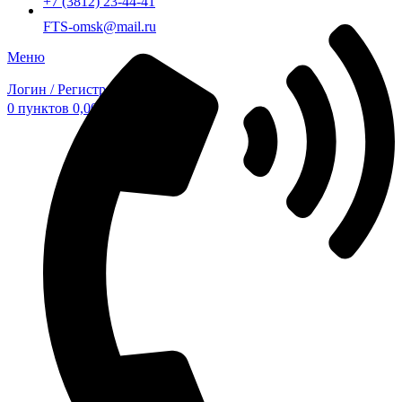
+7 (3812) 23-44-41
FTS-omsk@mail.ru
Меню
Логин / Регистрация
0
пунктов
0,00
₽