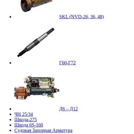
SKL (NVD-26, 36, 48)
Г60-Г72
Д6 – Д12
ЧН 25/34
Шкода-275
Шкода 6S-160
Судовая Запорная Арматура