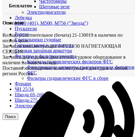
Частотомеры
Бесплатно
Щитовые реле
Электродвигатели
Лебедка
Описание
М400 (401), М500, М756 ("Звезда")
Пускатели
Разное
Кольцо уплотнительное (бочата) 21-130019 в наличии по
Светильники судовые
низкой цене.
Сигнализация и автоматика
Запчасти/комплектующие 6-8Ч 23/30 НАГНЕТАЮЩАЯ
Судовая запорная арматура
СЕКЦИЯ
Фильтры и фильтроэлементы
Запчасти для судовых двигателей, судовое оборудование в
Корпусы гидравлических фильтров ФГС
наличии на нашем складе.
Фильтрующие элементы гидравлических фильтров
Поставим необходимые комплектующие для судов в любой
ФГС
регион России.
Фильтры гидравлические ФГС в сборе
Фонари
ЧН 25/34
Шкода 6S-160
Шкода-275
Электродвигатели
Поиск