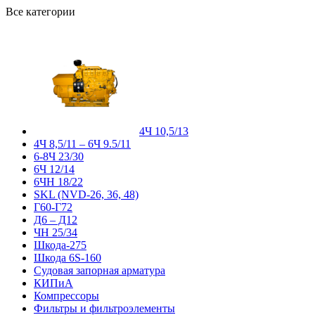
Все категории
4Ч 10,5/13
4Ч 8,5/11 – 6Ч 9.5/11
6-8Ч 23/30
6Ч 12/14
6ЧН 18/22
SKL (NVD-26, 36, 48)
Г60-Г72
Д6 – Д12
ЧН 25/34
Шкода-275
Шкода 6S-160
Судовая запорная арматура
КИПиА
Компрессоры
Фильтры и фильтроэлементы