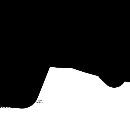
кой цене.
ичии на нашем складе.
ион России.