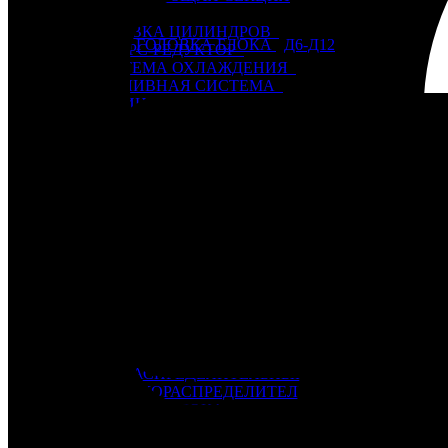
6Ч 12/14
ГОЛОВКА ЦИЛИНДРОВ
Назначение / тип
ГОЛОВКА БЛОКА
,
Д6-Д12
РЕВЕРС-РЕДУКТОР
СИСТЕМА ОХЛАЖДЕНИЯ
ТОПЛИВНАЯ СИСТЕМА
ЦИЛИНДРО-ПОРШНЕВАЯ ГРУППА, БЛОК
ЭЛЕКТРООБОРУДОВАНИЕ, ПРИБОРЫ
6ЧН 18/22
НАГНЕТАЮЩАЯ СЕКЦИЯ
SKL (NVD-26, 36, 48)
NVD 26
NVD 36
NVD 48
Автоматические выключатели
Г60-Г72
Генераторы
Д6 – Д12
БЛОК ЦИЛИНДРОВ
ВАЛ КОЛЕНЧАТЫЙ
ВАЛ ОТБОРА МОЩНОСТИ
ВАЛ РАСПРЕДЕЛИТЕЛЬНЫЙ
ВОЗДУХОРАСПРЕДЕЛИТЕЛЬ
ГОЛОВКА БЛОКА
КАРТЕР
НАГНЕТАЮЩАЯ СЕКЦИЯ