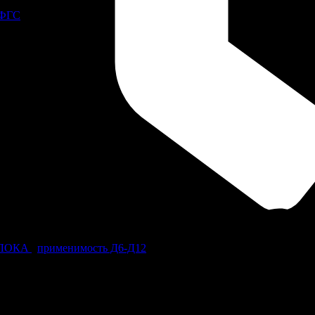
 ФГС
БЛОКА
,
применимость Д6-Д12