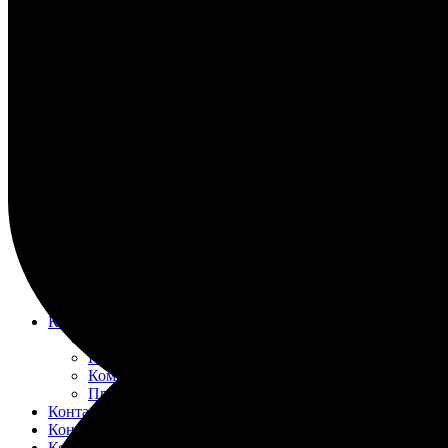
НАСОС ВОДЯНОЙ
НАСОС ЗАБОРТНОЙ ВОДЫ
НАСОС МАСЛЯНЫЙ
НАСОС ТОПЛИВНЫЙ
НАСОС ТОПЛИВОПОДКАЧИВАЮЩИЙ
НАСОС ЭЛЕКТРОМАСЛОПРОКАЧИВАЮЩИЙ
ОХЛАДИТЕЛИ
РЕВЕРС-РЕДУКТОР
ТРУБОПРОВОД ВОДЯНОЙ
ТРУБОПРОВОД ВОЗДУШНЫЙ
ТРУБОПРОВОД ТОПЛИВНЫЙ
ФИЛЬТР МАСЛЯНЫЙ
ФИЛЬТР ТОПЛИВНЫЙ
ФОРСУНКА
ШАТУН И ПОРШЕНЬ
Движительно – рулевой комплекс (ДРК)
Резинометаллический подшипник (Втулка Гудрича)
Компрессоры
Компрессор 20К1
Компрессор К2-150
Компрессор КВД-М(Г)
Прокладки красно-медные
Контакторы
Контроллеры
Контрольно-измерительные приборы (КИПиА)