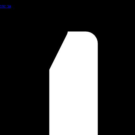
Реле зарядки РЛ-Н-1М (РЛ-2М)
оварам.