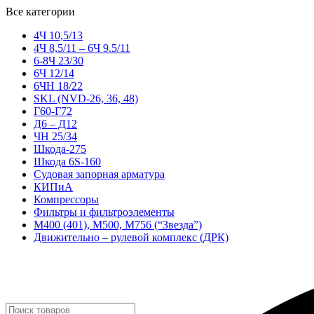
Все категории
4Ч 10,5/13
4Ч 8,5/11 – 6Ч 9.5/11
6-8Ч 23/30
6Ч 12/14
6ЧН 18/22
SKL (NVD-26, 36, 48)
Г60-Г72
Д6 – Д12
ЧН 25/34
Шкода-275
Шкода 6S-160
Судовая запорная арматура
КИПиА
Компрессоры
Фильтры и фильтроэлементы
М400 (401), М500, М756 (“Звезда”)
Движительно – рулевой комплекс (ДРК)