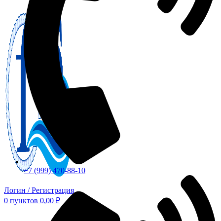
+7 (999) 470-88-10
Логин / Регистрация
0
пунктов
0,00
₽