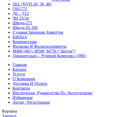
SKL (NVD-26, 36, 48)
Г60-Г72
Д6 – Д12
ЧН 25/34
Шкода-275
Шкода 6S-160
Судовая Запорная Арматура
КИПиА
Компрессоры
Фильтры И Фильтроэлементы
М400 (401), М500, М756 (“Звезда”)
Движительно – Рулевой Комплекс (ДРК)
Главная
Каталог
Услуги
О Компании
Доставка И Оплата
Контакты
Инструкции, Руководства По Эксплуатации
Избранные
Логин / Регистрация
Корзина
Закрыть