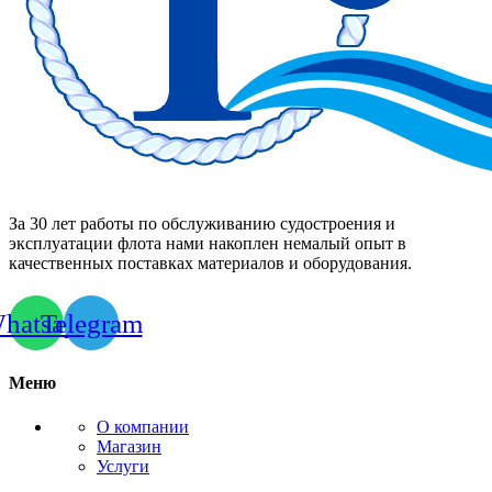
За 30 лет работы по обслуживанию судостроения и
эксплуатации флота нами накоплен немалый опыт в
качественных поставках материалов и оборудования.
hatsapp
Telegram
Меню
О компании
Магазин
Услуги