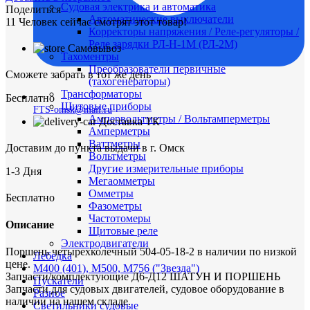
Судовая электрика и автоматика
Поделиться
Автоматические выключатели
11
Человек сейчас смотрят этот товар!
Корректоры напряжения / Реле-регуляторы /
Реле зарядки РЛ-Н-1М (РЛ-2М)
Самовывоз
Тахоментры
Преобразователи первичные
Сможете забрать в тот же день
(тахогенераторы)
Трансформаторы
Бесплатно
Щитовые приборы
FTS-omsk@mail.ru
Ампервольтметры / Вольтамперметры
Доставка ТК
Амперметры
Ваттметры
Доставим до пункта выдачи в г. Омск
Вольтметры
Другие измерительные приборы
1-3 Дня
Мегаомметры
Омметры
Бесплатно
Фазометры
Частотомеры
Описание
Щитовые реле
Электродвигатели
Поршень четырехколечный 504-05-18-2 в наличии по низкой
Лебедка
цене.
М400 (401), М500, М756 ("Звезда")
Запчасти/комплектующие Д6-Д12 ШАТУН И ПОРШЕНЬ
Пускатели
Запчасти для судовых двигателей, судовое оборудование в
Разное
наличии на нашем складе.
Светильники судовые