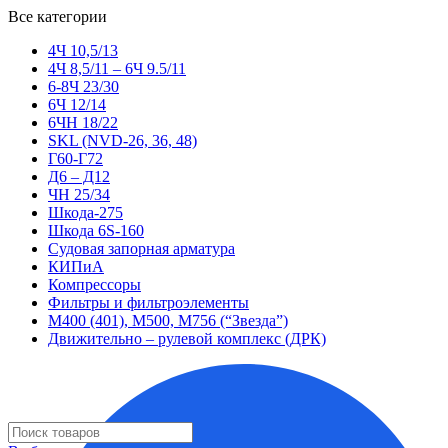
Все категории
4Ч 10,5/13
4Ч 8,5/11 – 6Ч 9.5/11
6-8Ч 23/30
6Ч 12/14
6ЧН 18/22
SKL (NVD-26, 36, 48)
Г60-Г72
Д6 – Д12
ЧН 25/34
Шкода-275
Шкода 6S-160
Судовая запорная арматура
КИПиА
Компрессоры
Фильтры и фильтроэлементы
М400 (401), М500, М756 (“Звезда”)
Движительно – рулевой комплекс (ДРК)