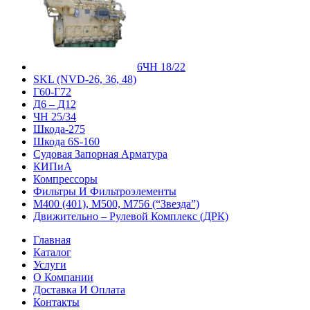
6ЧН 18/22
SKL (NVD-26, 36, 48)
Г60-Г72
Д6 – Д12
ЧН 25/34
Шкода-275
Шкода 6S-160
Судовая Запорная Арматура
КИПиА
Компрессоры
Фильтры И Фильтроэлементы
М400 (401), М500, М756 (“Звезда”)
Движительно – Рулевой Комплекс (ДРК)
Главная
Каталог
Услуги
О Компании
Доставка И Оплата
Контакты