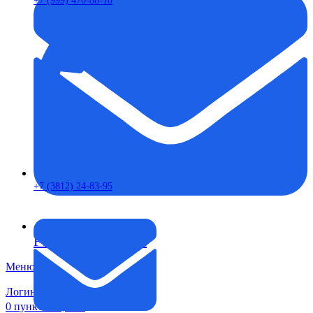
+7 (999) 470-88-10
+7 (3812) 24-83-95
FTS-omsk@mail.ru
Меню
Логин / Регистрация
0
пунктов
0,00
₽