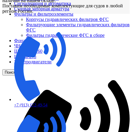
наличии на нашем складе.
Сигнализация и автоматика
Поставим необходимые комплектующие для судов в любой
Судовая запорная арматура
регион России.
Фильтры и фильтроэлементы
Корпусы гидравлических фильтров ФГС
Фильтрующие элементы гидравлических фильтров
ФГС
Фильтры гидравлические ФГС в сборе
Фонари
ЧН 25/34
Шкода 6S-160
Шкода-275
Электродвигатели
Поиск
+7 (913) 672-49-54