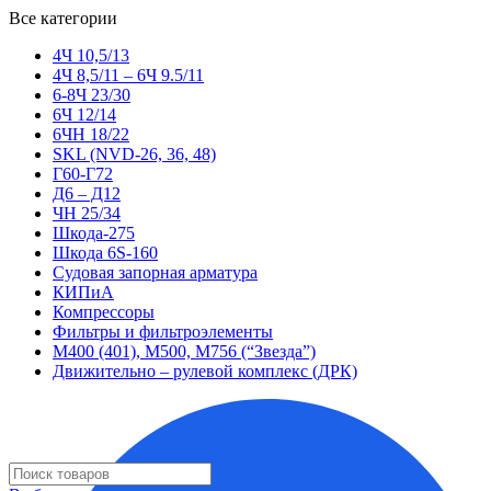
Все категории
4Ч 10,5/13
4Ч 8,5/11 – 6Ч 9.5/11
6-8Ч 23/30
6Ч 12/14
6ЧН 18/22
SKL (NVD-26, 36, 48)
Г60-Г72
Д6 – Д12
ЧН 25/34
Шкода-275
Шкода 6S-160
Судовая запорная арматура
КИПиА
Компрессоры
Фильтры и фильтроэлементы
М400 (401), М500, М756 (“Звезда”)
Движительно – рулевой комплекс (ДРК)