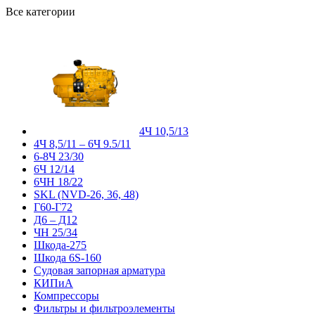
Все категории
4Ч 10,5/13
4Ч 8,5/11 – 6Ч 9.5/11
6-8Ч 23/30
6Ч 12/14
6ЧН 18/22
SKL (NVD-26, 36, 48)
Г60-Г72
Д6 – Д12
ЧН 25/34
Шкода-275
Шкода 6S-160
Судовая запорная арматура
КИПиА
Компрессоры
Фильтры и фильтроэлементы