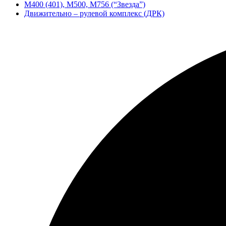
М400 (401), М500, М756 (“Звезда”)
Движительно – рулевой комплекс (ДРК)