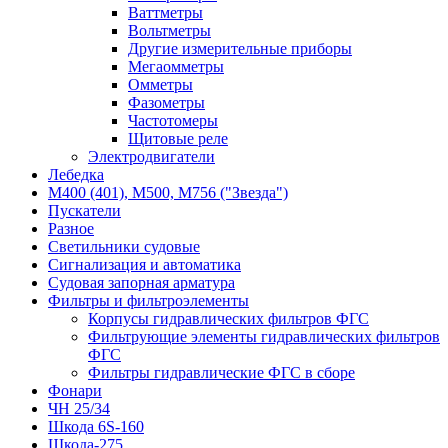
Ваттметры
Вольтметры
Другие измерительные приборы
Мегаомметры
Омметры
Фазометры
Частотомеры
Щитовые реле
Электродвигатели
Лебедка
М400 (401), М500, М756 ("Звезда")
Пускатели
Разное
Светильники судовые
Сигнализация и автоматика
Судовая запорная арматура
Фильтры и фильтроэлементы
Корпусы гидравлических фильтров ФГС
Фильтрующие элементы гидравлических фильтров
ФГС
Фильтры гидравлические ФГС в сборе
Фонари
ЧН 25/34
Шкода 6S-160
Шкода-275