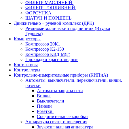
ФИЛЬТР МАСЛЯНЫЙ
ФИЛЬТР ТОПЛИВНЫЙ
ФОРСУНКА
ШАТУН И ПОРШЕНЬ
Движительно – рулевой комплекс (ДРК)
Резинометаллический подшипник (Втулка
Гудрича)
Компрессоры
Компрессор 20К1
Компрессор К2-150
Компрессор КВД-М(Г)
Прокладки красно-медные
Контакторы
Контроллеры
Контрольно-измерительные приборы (КИПиА)
Автоматы, выключатели, переключатели, вилки,
розетки
Автоматы защиты сети
Вилки
Выключатели
Панели
Розетки
Соединительные коробки
Аппаратура связи, оповещения
Звукосигнальная аппаратура