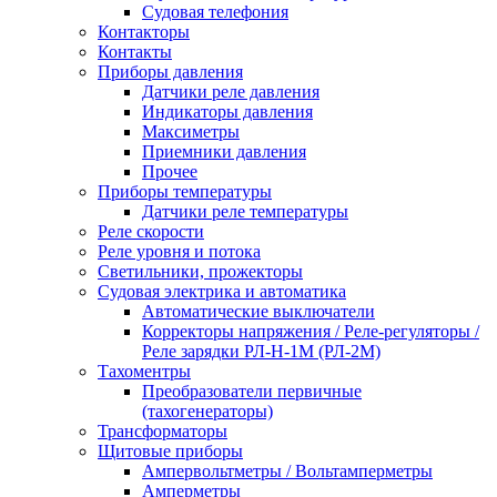
Судовая телефония
Контакторы
Контакты
Приборы давления
Датчики реле давления
Индикаторы давления
Максиметры
Приемники давления
Прочее
Приборы температуры
Датчики реле температуры
Реле скорости
Реле уровня и потока
Светильники, прожекторы
Судовая электрика и автоматика
Автоматические выключатели
Корректоры напряжения / Реле-регуляторы /
Реле зарядки РЛ-Н-1М (РЛ-2М)
Тахоментры
Преобразователи первичные
(тахогенераторы)
Трансформаторы
Щитовые приборы
Ампервольтметры / Вольтамперметры
Амперметры