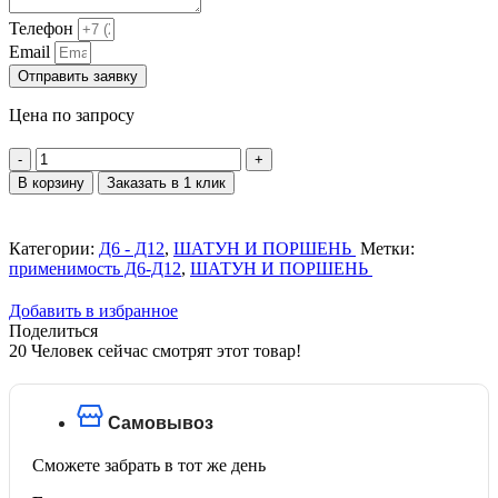
Телефон
Email
Отправить заявку
Цена по запросу
Количество
товара
В корзину
Заказать в 1 клик
Втулка
верхней
головки
Категории:
Д6 - Д12
,
ШАТУН И ПОРШЕНЬ
Метки:
шатуна
применимость Д6-Д12
,
ШАТУН И ПОРШЕНЬ
504-
13
Добавить в избранное
(304-
Поделиться
13-
20
Человек сейчас смотрят этот товар!
3)
Самовывоз
Сможете забрать в тот же день