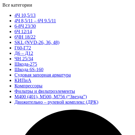
Все категории
4Ч 10,5/13
4Ч 8,5/11 – 6Ч 9.5/11
6-8Ч 23/30
6Ч 12/14
6ЧН 18/22
SKL (NVD-26, 36, 48)
Г60-Г72
Д6 – Д12
ЧН 25/34
Шкода-275
Шкода 6S-160
Судовая запорная арматура
КИПиА
Компрессоры
Фильтры и фильтроэлементы
М400 (401), М500, М756 (“Звезда”)
Движительно – рулевой комплекс (ДРК)