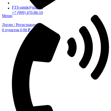
FTS-omsk@mail.ru
+7 (999) 470-88-10
Меню
Логин / Регистрация
0
пунктов
0,00
₽