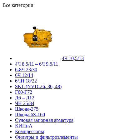
Все категории
4Ч 10,5/13
4Ч 8,5/11 – 6Ч 9.5/11
6-8Ч 23/30
6Ч 12/14
6ЧН 18/22
SKL (NVD-26, 36, 48)
Г60-Г72
Д6 – Д12
ЧН 25/34
Шкода-275
Шкода 6S-160
Судовая запорная арматура
КИПиА
Компрессоры
Фильтры и фильтроэлементы