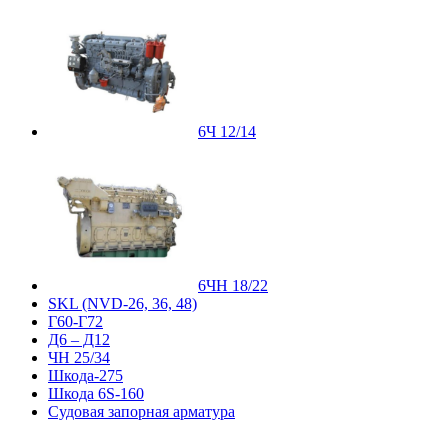
6Ч 12/14
6ЧН 18/22
SKL (NVD-26, 36, 48)
Г60-Г72
Д6 – Д12
ЧН 25/34
Шкода-275
Шкода 6S-160
Судовая запорная арматура