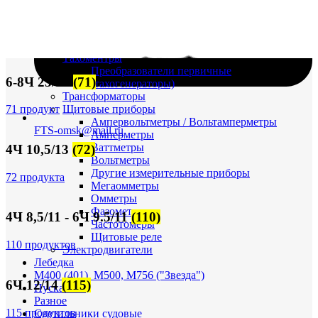
Судовая электрика и автоматика
Автоматические выключатели
Корректоры напряжения / Реле-регуляторы /
Реле зарядки РЛ-Н-1М (РЛ-2М)
Тахоментры
Преобразователи первичные
6-8Ч 23/30
(71)
(тахогенераторы)
Трансформаторы
Щитовые приборы
71 продукт
Ампервольтметры / Вольтамперметры
FTS-omsk@mail.ru
Амперметры
Ваттметры
4Ч 10,5/13
(72)
Вольтметры
Другие измерительные приборы
72 продукта
Мегаомметры
Омметры
Фазометры
4Ч 8,5/11 - 6Ч 9.5/11
(110)
Частотомеры
Щитовые реле
110 продуктов
Электродвигатели
Лебедка
М400 (401), М500, М756 ("Звезда")
6Ч 12/14
(115)
Пускатели
Разное
115 продуктов
Светильники судовые