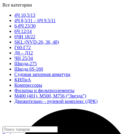
Все категории
4Ч 10,5/13
4Ч 8,5/11 – 6Ч 9.5/11
6-8Ч 23/30
6Ч 12/14
6ЧН 18/22
SKL (NVD-26, 36, 48)
Г60-Г72
Д6 – Д12
ЧН 25/34
Шкода-275
Шкода 6S-160
Судовая запорная арматура
КИПиА
Компрессоры
Фильтры и фильтроэлементы
М400 (401), М500, М756 (“Звезда”)
Движительно – рулевой комплекс (ДРК)