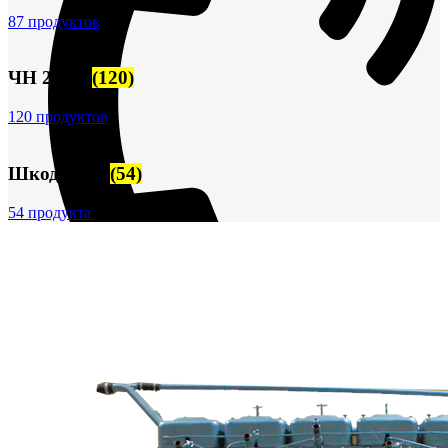
87 продуктов
ЧН 25/34
(120)
120 продуктов
Шкода-275
(54)
54 продукта
+7 (913) 672-49-54