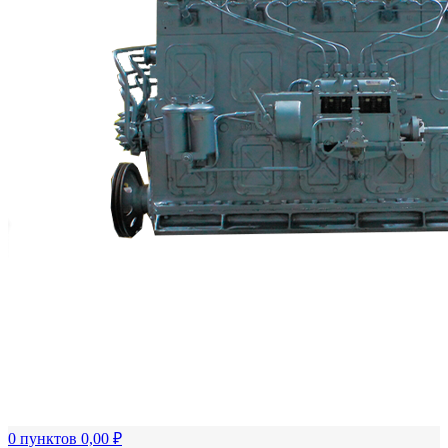
FTS-omsk@mail.ru
Меню
Логин / Регистрация
0
пунктов
0,00
₽