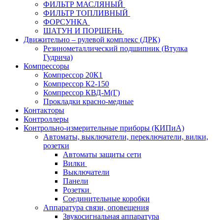
ФИЛЬТР МАСЛЯНЫЙ
ФИЛЬТР ТОПЛИВНЫЙ
ФОРСУНКА
ШАТУН И ПОРШЕНЬ
Движительно – рулевой комплекс (ДРК)
Резинометаллический подшипник (Втулка
Гудрича)
Компрессоры
Компрессор 20К1
Компрессор К2-150
Компрессор КВД-М(Г)
Прокладки красно-медные
Контакторы
Контроллеры
Контрольно-измерительные приборы (КИПиА)
Автоматы, выключатели, переключатели, вилки,
розетки
Автоматы защиты сети
Вилки
Выключатели
Панели
Розетки
Соединительные коробки
Аппаратура связи, оповещения
Звукосигнальная аппаратура