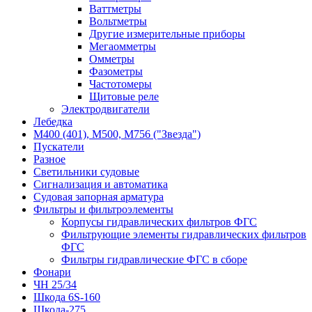
Ваттметры
Вольтметры
Другие измерительные приборы
Мегаомметры
Омметры
Фазометры
Частотомеры
Щитовые реле
Электродвигатели
Лебедка
М400 (401), М500, М756 ("Звезда")
Пускатели
Разное
Светильники судовые
Сигнализация и автоматика
Судовая запорная арматура
Фильтры и фильтроэлементы
Корпусы гидравлических фильтров ФГС
Фильтрующие элементы гидравлических фильтров
ФГС
Фильтры гидравлические ФГС в сборе
Фонари
ЧН 25/34
Шкода 6S-160
Шкода-275