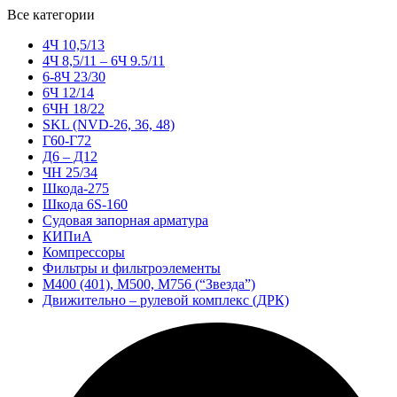
Все категории
4Ч 10,5/13
4Ч 8,5/11 – 6Ч 9.5/11
6-8Ч 23/30
6Ч 12/14
6ЧН 18/22
SKL (NVD-26, 36, 48)
Г60-Г72
Д6 – Д12
ЧН 25/34
Шкода-275
Шкода 6S-160
Судовая запорная арматура
КИПиА
Компрессоры
Фильтры и фильтроэлементы
М400 (401), М500, М756 (“Звезда”)
Движительно – рулевой комплекс (ДРК)