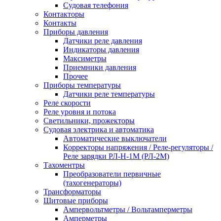
Судовая телефония
Контакторы
Контакты
Приборы давления
Датчики реле давления
Индикаторы давления
Максиметры
Приемники давления
Прочее
Приборы температуры
Датчики реле температуры
Реле скорости
Реле уровня и потока
Светильники, прожекторы
Судовая электрика и автоматика
Автоматические выключатели
Корректоры напряжения / Реле-регуляторы /
Реле зарядки РЛ-Н-1М (РЛ-2М)
Тахоментры
Преобразователи первичные
(тахогенераторы)
Трансформаторы
Щитовые приборы
Ампервольтметры / Вольтамперметры
Амперметры