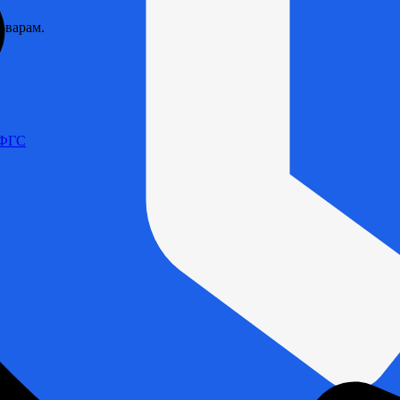
оварам.
 ФГС