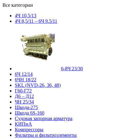
Все категории
4Ч 10,5/13
4Ч 8,5/11 – 6Ч 9.5/11
6-8Ч 23/30
6Ч 12/14
6ЧН 18/22
SKL (NVD-26, 36, 48)
Г60-Г72
Д6 – Д12
ЧН 25/34
Шкода-275
Шкода 6S-160
Судовая запорная арматура
КИПиА
Компрессоры
Фильтры и фильтроэлементы