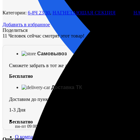
клапана
22-
Категории:
6-8Ч 23/30
,
НАГНЕТАЮЩАЯ СЕКЦИЯ
Метки:
Н
140007
Добавить в избранное
Поделиться
11
Человек сейчас смотрят этот товар!
Самовывоз
Сможете забрать в тот же день
Бесплатно
Доставка ТК
Доставим до пункта выдачи в г. Омск
1-3 Дня
Бесплатно
пн-пт 09:00–17:00 (UTC+6)
О компании
Описание