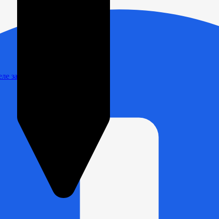
Реле зарядки РЛ-Н-1М (РЛ-2М)