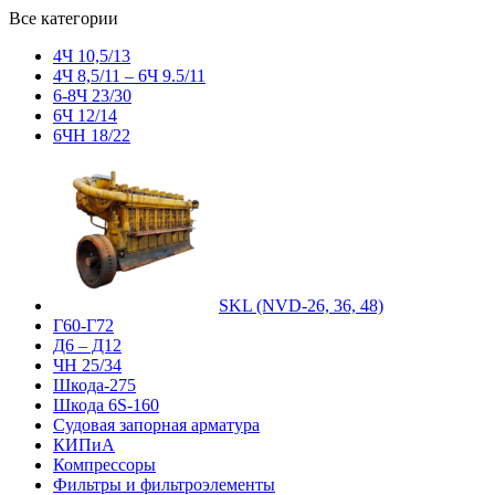
Все категории
4Ч 10,5/13
4Ч 8,5/11 – 6Ч 9.5/11
6-8Ч 23/30
6Ч 12/14
6ЧН 18/22
SKL (NVD-26, 36, 48)
Г60-Г72
Д6 – Д12
ЧН 25/34
Шкода-275
Шкода 6S-160
Судовая запорная арматура
КИПиА
Компрессоры
Фильтры и фильтроэлементы