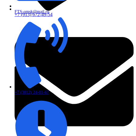
FTS-omsk@mail.ru
+7 (913) 672-49-54
+7 (3812) 24-01-67