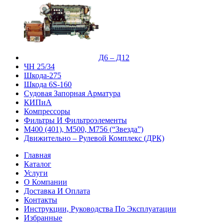
Д6 – Д12
ЧН 25/34
Шкода-275
Шкода 6S-160
Судовая Запорная Арматура
КИПиА
Компрессоры
Фильтры И Фильтроэлементы
М400 (401), М500, М756 (“Звезда”)
Движительно – Рулевой Комплекс (ДРК)
Главная
Каталог
Услуги
О Компании
Доставка И Оплата
Контакты
Инструкции, Руководства По Эксплуатации
Избранные