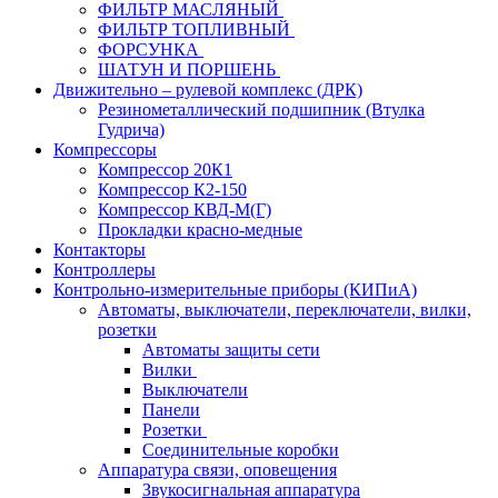
ФИЛЬТР МАСЛЯНЫЙ
ФИЛЬТР ТОПЛИВНЫЙ
ФОРСУНКА
ШАТУН И ПОРШЕНЬ
Движительно – рулевой комплекс (ДРК)
Резинометаллический подшипник (Втулка
Гудрича)
Компрессоры
Компрессор 20К1
Компрессор К2-150
Компрессор КВД-М(Г)
Прокладки красно-медные
Контакторы
Контроллеры
Контрольно-измерительные приборы (КИПиА)
Автоматы, выключатели, переключатели, вилки,
розетки
Автоматы защиты сети
Вилки
Выключатели
Панели
Розетки
Соединительные коробки
Аппаратура связи, оповещения
Звукосигнальная аппаратура