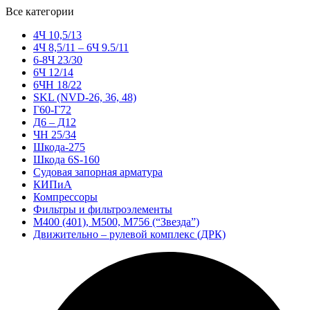
Все категории
4Ч 10,5/13
4Ч 8,5/11 – 6Ч 9.5/11
6-8Ч 23/30
6Ч 12/14
6ЧН 18/22
SKL (NVD-26, 36, 48)
Г60-Г72
Д6 – Д12
ЧН 25/34
Шкода-275
Шкода 6S-160
Судовая запорная арматура
КИПиА
Компрессоры
Фильтры и фильтроэлементы
М400 (401), М500, М756 (“Звезда”)
Движительно – рулевой комплекс (ДРК)