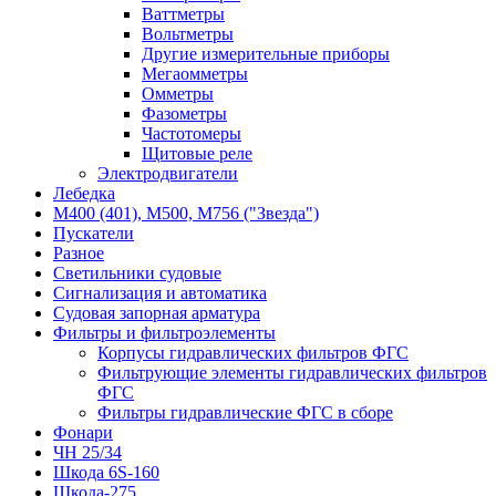
Ваттметры
Вольтметры
Другие измерительные приборы
Мегаомметры
Омметры
Фазометры
Частотомеры
Щитовые реле
Электродвигатели
Лебедка
М400 (401), М500, М756 ("Звезда")
Пускатели
Разное
Светильники судовые
Сигнализация и автоматика
Судовая запорная арматура
Фильтры и фильтроэлементы
Корпусы гидравлических фильтров ФГС
Фильтрующие элементы гидравлических фильтров
ФГС
Фильтры гидравлические ФГС в сборе
Фонари
ЧН 25/34
Шкода 6S-160
Шкода-275