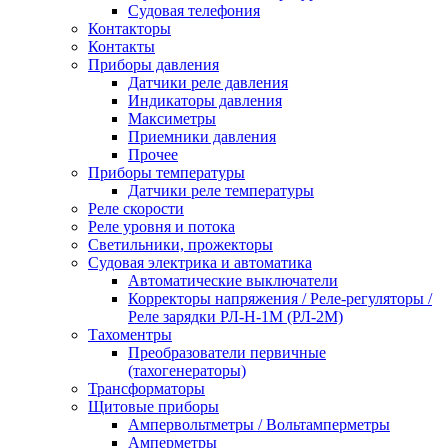
Судовая телефония
Контакторы
Контакты
Приборы давления
Датчики реле давления
Индикаторы давления
Максиметры
Приемники давления
Прочее
Приборы температуры
Датчики реле температуры
Реле скорости
Реле уровня и потока
Светильники, прожекторы
Судовая электрика и автоматика
Автоматические выключатели
Корректоры напряжения / Реле-регуляторы /
Реле зарядки РЛ-Н-1М (РЛ-2М)
Тахоментры
Преобразователи первичные
(тахогенераторы)
Трансформаторы
Щитовые приборы
Ампервольтметры / Вольтамперметры
Амперметры