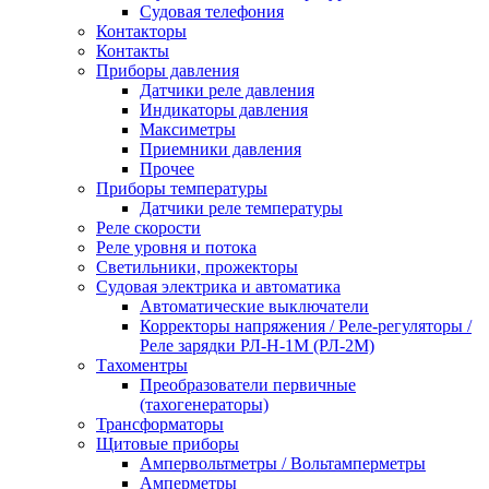
Судовая телефония
Контакторы
Контакты
Приборы давления
Датчики реле давления
Индикаторы давления
Максиметры
Приемники давления
Прочее
Приборы температуры
Датчики реле температуры
Реле скорости
Реле уровня и потока
Светильники, прожекторы
Судовая электрика и автоматика
Автоматические выключатели
Корректоры напряжения / Реле-регуляторы /
Реле зарядки РЛ-Н-1М (РЛ-2М)
Тахоментры
Преобразователи первичные
(тахогенераторы)
Трансформаторы
Щитовые приборы
Ампервольтметры / Вольтамперметры
Амперметры