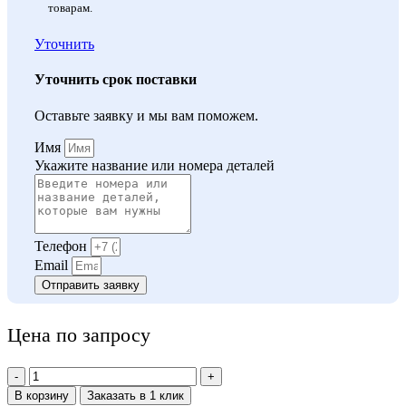
товарам.
Уточнить
Уточнить срок поставки
Оставьте заявку и мы вам поможем.
Имя
Укажите название или номера деталей
Телефон
Email
Отправить заявку
Цена по запросу
Количество
товара
В корзину
Заказать в 1 клик