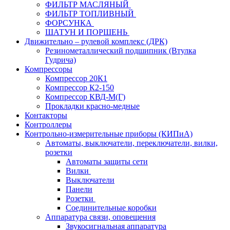
ФИЛЬТР МАСЛЯНЫЙ
ФИЛЬТР ТОПЛИВНЫЙ
ФОРСУНКА
ШАТУН И ПОРШЕНЬ
Движительно – рулевой комплекс (ДРК)
Резинометаллический подшипник (Втулка
Гудрича)
Компрессоры
Компрессор 20К1
Компрессор К2-150
Компрессор КВД-М(Г)
Прокладки красно-медные
Контакторы
Контроллеры
Контрольно-измерительные приборы (КИПиА)
Автоматы, выключатели, переключатели, вилки,
розетки
Автоматы защиты сети
Вилки
Выключатели
Панели
Розетки
Соединительные коробки
Аппаратура связи, оповещения
Звукосигнальная аппаратура