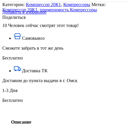
Втулка
Категории:
Компрессор 20К1
,
Компрессоры
Метки:
корпуса
Компрессор 20К1
,
применимость Компрессоры
2ОК1.123.24-
Добавить в избранное
1
Поделиться
10
Человек сейчас смотрят этот товар!
Самовывоз
Сможете забрать в тот же день
Бесплатно
Доставка ТК
Доставим до пункта выдачи в г. Омск
1-3 Дня
Бесплатно
Описание