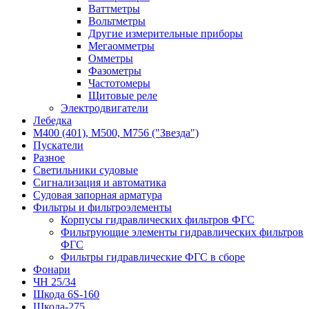
Ваттметры
Вольтметры
Другие измерительные приборы
Мегаомметры
Омметры
Фазометры
Частотомеры
Щитовые реле
Электродвигатели
Лебедка
М400 (401), М500, М756 ("Звезда")
Пускатели
Разное
Светильники судовые
Сигнализация и автоматика
Судовая запорная арматура
Фильтры и фильтроэлементы
Корпусы гидравлических фильтров ФГС
Фильтрующие элементы гидравлических фильтров
ФГС
Фильтры гидравлические ФГС в сборе
Фонари
ЧН 25/34
Шкода 6S-160
Шкода-275