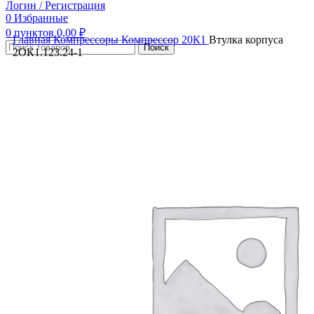
Логин / Регистрация
0
Избранные
0
пунктов
0,00
₽
Главная
Компрессоры
Компрессор 20К1
Втулка корпуса
Поиск
2ОК1.123.24-1