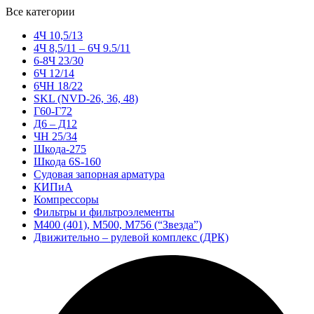
Все категории
4Ч 10,5/13
4Ч 8,5/11 – 6Ч 9.5/11
6-8Ч 23/30
6Ч 12/14
6ЧН 18/22
SKL (NVD-26, 36, 48)
Г60-Г72
Д6 – Д12
ЧН 25/34
Шкода-275
Шкода 6S-160
Судовая запорная арматура
КИПиА
Компрессоры
Фильтры и фильтроэлементы
М400 (401), М500, М756 (“Звезда”)
Движительно – рулевой комплекс (ДРК)