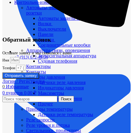
Контрольно-измерительные приборы (КИПиА)
Автоматы, выключатели, переключатели, вилки,
розетки
Автоматы защиты сети
Вилки
Выключатели
Панели
Обратный звонок
Розетки
Соединительные коробки
Аппаратура связи, оповещения
Оставьте заявку и мы свяжемся с вами.
Звукосигнальная аппаратура
+7 (913) 672-49-54
Имя
Судовая телефония
Контакторы
Телефон
Контакты
Отправить заявку
Приборы давления
Логин / Регистрация
Датчики реле давления
0
Избранные
Индикаторы давления
0
пунктов
0,00
₽
Максиметры
Приемники давления
Поиск
Прочее
Приборы температуры
Датчики реле температуры
Реле скорости
Реле уровня и потока
Светильники, прожекторы