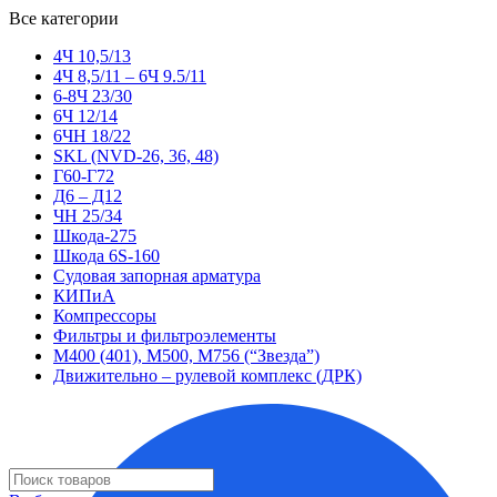
Все категории
4Ч 10,5/13
4Ч 8,5/11 – 6Ч 9.5/11
6-8Ч 23/30
6Ч 12/14
6ЧН 18/22
SKL (NVD-26, 36, 48)
Г60-Г72
Д6 – Д12
ЧН 25/34
Шкода-275
Шкода 6S-160
Судовая запорная арматура
КИПиА
Компрессоры
Фильтры и фильтроэлементы
М400 (401), М500, М756 (“Звезда”)
Движительно – рулевой комплекс (ДРК)