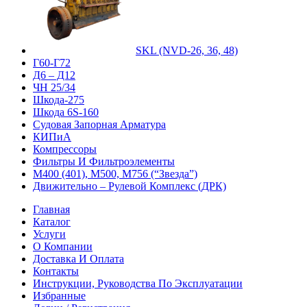
SKL (NVD-26, 36, 48)
Г60-Г72
Д6 – Д12
ЧН 25/34
Шкода-275
Шкода 6S-160
Судовая Запорная Арматура
КИПиА
Компрессоры
Фильтры И Фильтроэлементы
М400 (401), М500, М756 (“Звезда”)
Движительно – Рулевой Комплекс (ДРК)
Главная
Каталог
Услуги
О Компании
Доставка И Оплата
Контакты
Инструкции, Руководства По Эксплуатации
Избранные