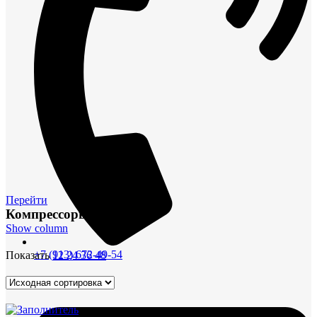
Перейти
Компрессоры
Show column
+7 (913) 672-49-54
Показать
12
24
36
48