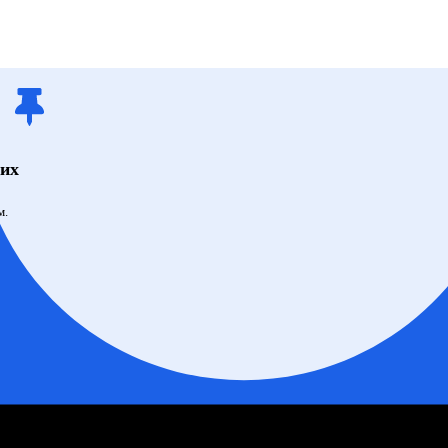
щих
м.