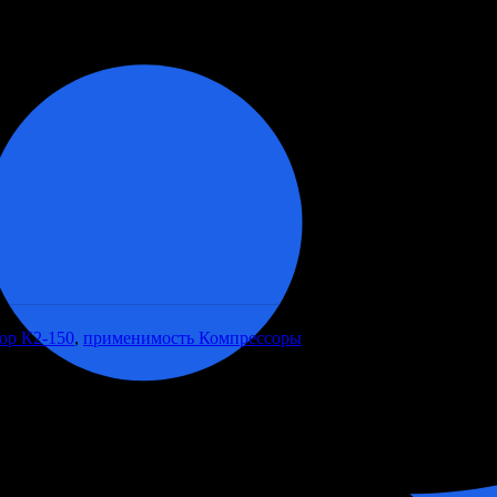
ор К2-150
,
применимость Компрессоры