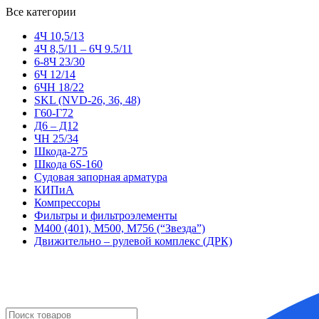
Все категории
4Ч 10,5/13
4Ч 8,5/11 – 6Ч 9.5/11
6-8Ч 23/30
6Ч 12/14
6ЧН 18/22
SKL (NVD-26, 36, 48)
Г60-Г72
Д6 – Д12
ЧН 25/34
Шкода-275
Шкода 6S-160
Судовая запорная арматура
КИПиА
Компрессоры
Фильтры и фильтроэлементы
М400 (401), М500, М756 (“Звезда”)
Движительно – рулевой комплекс (ДРК)