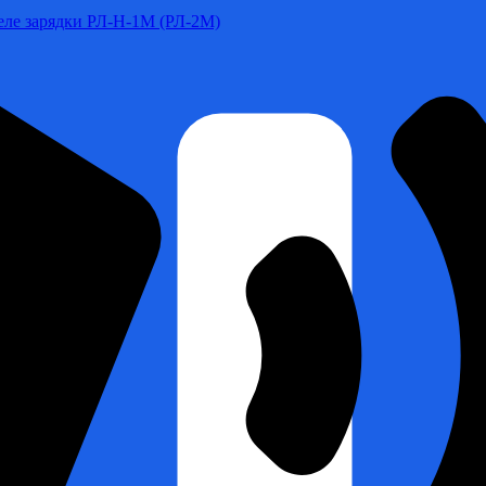
Реле зарядки РЛ-Н-1М (РЛ-2М)