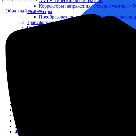
Автоматические выключатели
Корректоры напряжения / Реле-регуляторы / 
Обратный звонок
Тахоментры
Преобразователи первичные (тахогенераторы)
Трансформаторы
Щитовые приборы
Ампервольтметры / Вольтамперметры
Амперметры
Ваттметры
Вольтметры
Другие измерительные приборы
Мегаомметры
Омметры
Фазометры
Частотомеры
Щитовые реле
Электродвигатели
Лебедка
М400 (401), М500, М756 ("Звезда")
Пускатели
Разное
Светильники судовые
Сигнализация и автоматика
Судовая запорная арматура
Фильтры и фильтроэлементы