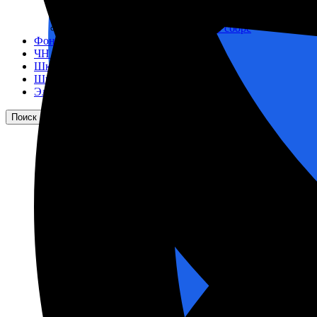
Корпусы гидравлических фильтров ФГС
Фильтрующие элементы гидравлических фильтров
Фильтры гидравлические ФГС в сборе
Фонари
ЧН 25/34
Шкода 6S-160
Шкода-275
Электродвигатели
Поиск