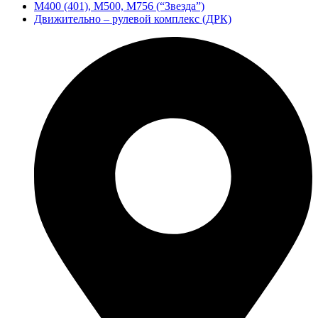
М400 (401), М500, М756 (“Звезда”)
Движительно – рулевой комплекс (ДРК)