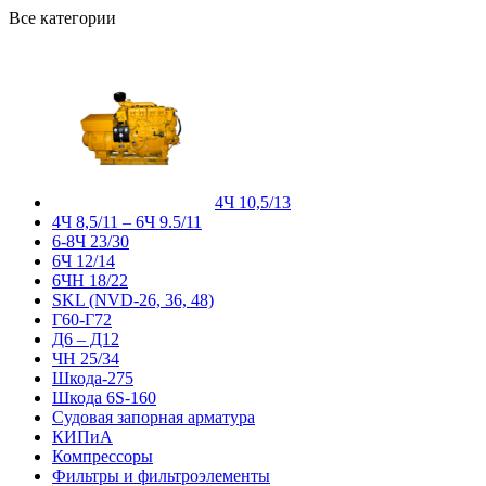
Все категории
4Ч 10,5/13
4Ч 8,5/11 – 6Ч 9.5/11
6-8Ч 23/30
6Ч 12/14
6ЧН 18/22
SKL (NVD-26, 36, 48)
Г60-Г72
Д6 – Д12
ЧН 25/34
Шкода-275
Шкода 6S-160
Судовая запорная арматура
КИПиА
Компрессоры
Фильтры и фильтроэлементы