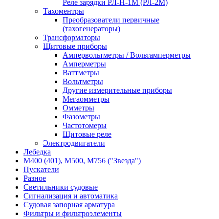
Реле зарядки РЛ-Н-1М (РЛ-2М)
Тахоментры
Преобразователи первичные
(тахогенераторы)
Трансформаторы
Щитовые приборы
Ампервольтметры / Вольтамперметры
Амперметры
Ваттметры
Вольтметры
Другие измерительные приборы
Мегаомметры
Омметры
Фазометры
Частотомеры
Щитовые реле
Электродвигатели
Лебедка
М400 (401), М500, М756 ("Звезда")
Пускатели
Разное
Светильники судовые
Сигнализация и автоматика
Судовая запорная арматура
Фильтры и фильтроэлементы